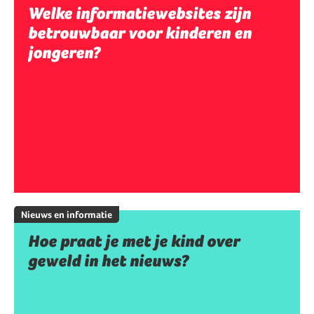
Welke informatiewebsites zijn
betrouwbaar voor kinderen en
jongeren?
Nieuws en informatie
Hoe praat je met je kind over
geweld in het nieuws?