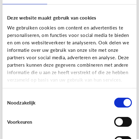
Deze website maakt gebruik van cookies
We gebruiken cookies om content en advertenties te
personaliseren, om functies voor social media te bieden
en om ons websiteverkeer te analyseren. Ook delen we
informatie over uw gebruik van onze site met onze
partners voor social media, adverteren en analyse. Deze
partners kunnen deze gegevens combineren met andere
Nieuws en informatie
informatie die u aan ze heeft verstrekt of die ze hebben
verzameld op basis van uw gebruik van hun services.
7 tips om met je kind te praten
over nieuws
Toestemmingsselectie
Noodzakelijk
Voorkeuren