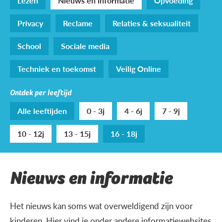
Lezen
Nieuws en informatie
Opvoeding
Privacy
Reclame
Relaties & seksualiteit
School
Sociale media
Techniek en toekomst
Veilig Online
Ontdek per leeftijd
Alle leeftijden
0 - 3j
4 - 6j
7 - 9j
10 - 12j
13 - 15j
16 - 18j
Nieuws en informatie
Het nieuws kan soms wat overweldigend zijn voor
kinderen. Hier vind je onder andere informatiewebsites