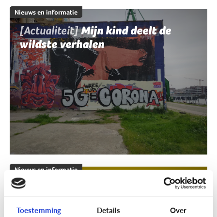
Nieuws en informatie
[Actualiteit]
Mijn kind deelt de
wildste verhalen
Nieuws en informatie
[Klik & Print]
Fact of fake?
Toestemming
Details
Over