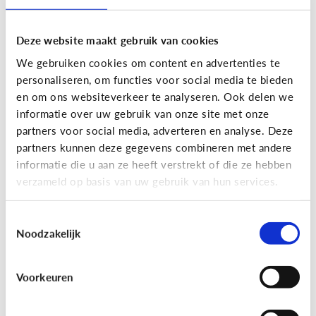
Deze website maakt gebruik van cookies
We gebruiken cookies om content en advertenties te
personaliseren, om functies voor social media te bieden
en om ons websiteverkeer te analyseren. Ook delen we
informatie over uw gebruik van onze site met onze
partners voor social media, adverteren en analyse. Deze
partners kunnen deze gegevens combineren met andere
Nieuws en informatie
informatie die u aan ze heeft verstrekt of die ze hebben
verzameld op basis van uw gebruik van hun services.
7 tips om met je kind te praten
over nieuws
Toestemmingsselectie
Noodzakelijk
Voorkeuren