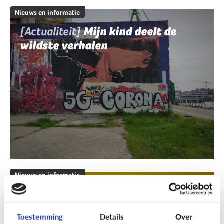
Nieuws en informatie
[Actualiteit]
Mijn kind deelt de
wildste verhalen
Nieuws en informatie
[Klik & Print]
Fact of fake?
Toestemming
Details
Over