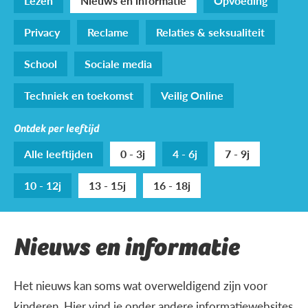
Lezen
Nieuws en informatie
Opvoeding
Privacy
Reclame
Relaties & seksualiteit
School
Sociale media
Techniek en toekomst
Veilig Online
Ontdek per leeftijd
Alle leeftijden
0 - 3j
4 - 6j
7 - 9j
10 - 12j
13 - 15j
16 - 18j
Nieuws en informatie
Het nieuws kan soms wat overweldigend zijn voor
kinderen. Hier vind je onder andere informatiewebsites