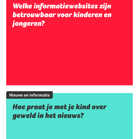
Welke informatiewebsites zijn
betrouwbaar voor kinderen en
jongeren?
Nieuws en informatie
Hoe praat je met je kind over
geweld in het nieuws?