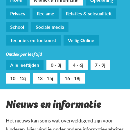
Lezen
Nieuws en informatie
Opvoeding
Privacy
Reclame
Relaties & seksualiteit
School
Sociale media
Techniek en toekomst
Veilig Online
Ontdek per leeftijd
Alle leeftijden
0 - 3j
4 - 6j
7 - 9j
10 - 12j
13 - 15j
16 - 18j
Nieuws en informatie
Het nieuws kan soms wat overweldigend zijn voor
kinderen. Hier vind je onder andere informatiewebsites