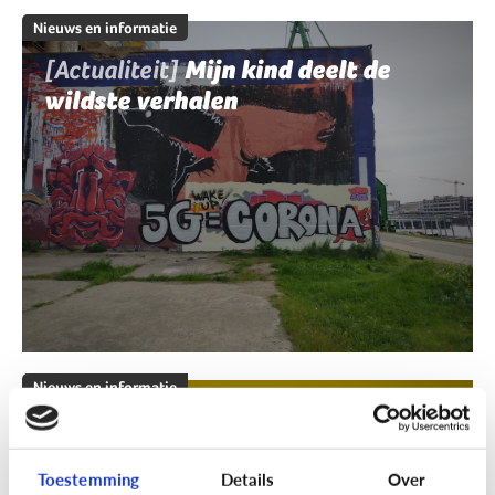
Nieuws en informatie
[Actualiteit]
Mijn kind deelt de
wildste verhalen
Nieuws en informatie
[Klik & Print]
Fact of fake?
Toestemming
Details
Over