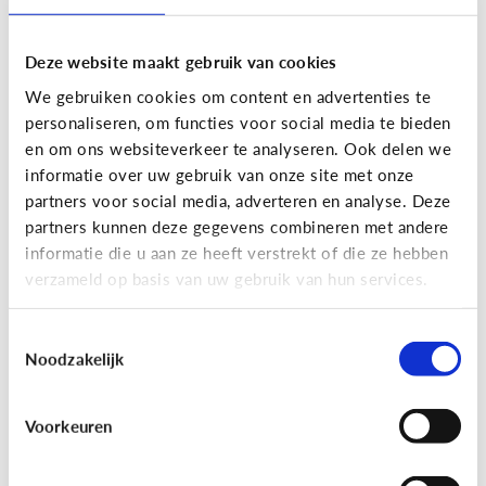
Deze website maakt gebruik van cookies
We gebruiken cookies om content en advertenties te
personaliseren, om functies voor social media te bieden
en om ons websiteverkeer te analyseren. Ook delen we
informatie over uw gebruik van onze site met onze
partners voor social media, adverteren en analyse. Deze
partners kunnen deze gegevens combineren met andere
Nieuws en informatie
informatie die u aan ze heeft verstrekt of die ze hebben
verzameld op basis van uw gebruik van hun services.
7 tips om met je kind te praten
over nieuws
Toestemmingsselectie
Noodzakelijk
Voorkeuren