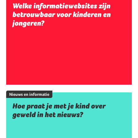
Welke informatiewebsites zijn
betrouwbaar voor kinderen en
jongeren?
Nieuws en informatie
Hoe praat je met je kind over
geweld in het nieuws?