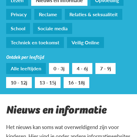
Lezen
Nieuws en informatie
Opvoeding
Privacy
Reclame
Relaties & seksualiteit
School
Sociale media
Techniek en toekomst
Veilig Online
Ontdek per leeftijd
Alle leeftijden
0 - 3j
4 - 6j
7 - 9j
10 - 12j
13 - 15j
16 - 18j
Nieuws en informatie
Het nieuws kan soms wat overweldigend zijn voor
kinderen. Hier vind je onder andere informatiewebsites