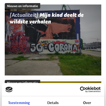
Nieuws en informatie
[Actualiteit]
Mijn kind deelt de
wildste verhalen
Nieuws en informatie
[Klik & Print]
Fact of fake?
Toestemming
Details
Over