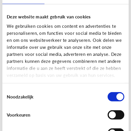
Deze website maakt gebruik van cookies
We gebruiken cookies om content en advertenties te
personaliseren, om functies voor social media te bieden
en om ons websiteverkeer te analyseren. Ook delen we
informatie over uw gebruik van onze site met onze
partners voor social media, adverteren en analyse. Deze
partners kunnen deze gegevens combineren met andere
Nieuws en informatie
informatie die u aan ze heeft verstrekt of die ze hebben
verzameld op basis van uw gebruik van hun services.
7 tips om met je kind te praten
over nieuws
Toestemmingsselectie
Noodzakelijk
Voorkeuren