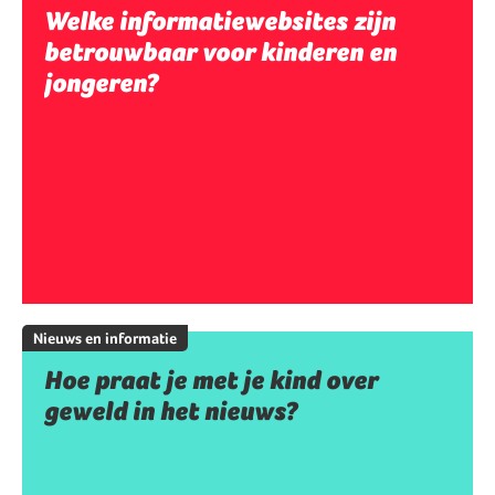
Welke informatiewebsites zijn
betrouwbaar voor kinderen en
jongeren?
Nieuws en informatie
Hoe praat je met je kind over
geweld in het nieuws?