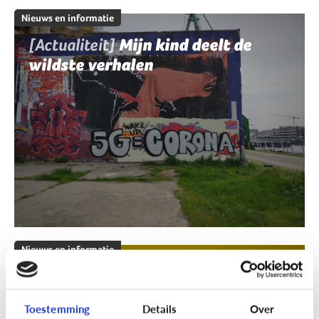
Nieuws en informatie
[Actualiteit]
Mijn kind deelt de
wildste verhalen
Nieuws en informatie
[Klik & Print]
Fact of fake?
Toestemming
Details
Over