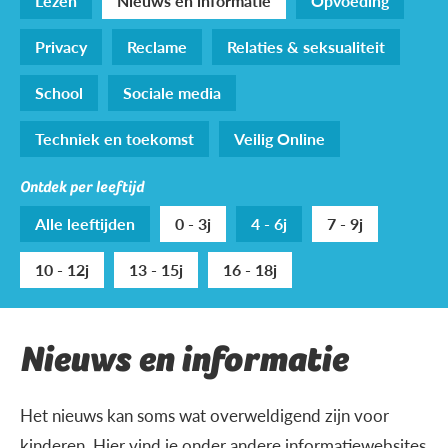
Lezen
Nieuws en informatie
Opvoeding
Privacy
Reclame
Relaties & seksualiteit
School
Sociale media
Techniek en toekomst
Veilig Online
Ontdek per leeftijd
Alle leeftijden
0 - 3j
4 - 6j
7 - 9j
10 - 12j
13 - 15j
16 - 18j
Nieuws en informatie
Het nieuws kan soms wat overweldigend zijn voor
kinderen. Hier vind je onder andere informatiewebsites