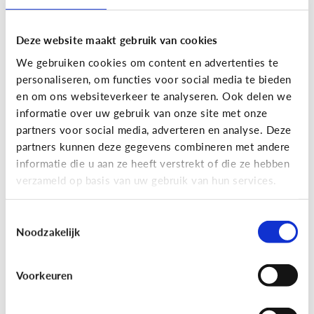
Deze website maakt gebruik van cookies
We gebruiken cookies om content en advertenties te
personaliseren, om functies voor social media te bieden
en om ons websiteverkeer te analyseren. Ook delen we
informatie over uw gebruik van onze site met onze
partners voor social media, adverteren en analyse. Deze
partners kunnen deze gegevens combineren met andere
Nieuws en informatie
informatie die u aan ze heeft verstrekt of die ze hebben
verzameld op basis van uw gebruik van hun services.
7 tips om met je kind te praten
over nieuws
Toestemmingsselectie
Noodzakelijk
Voorkeuren