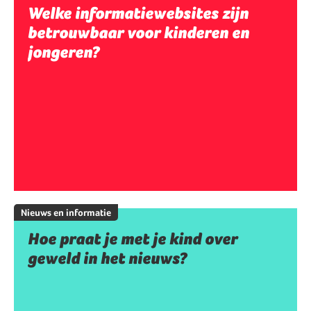
Welke informatiewebsites zijn
betrouwbaar voor kinderen en
jongeren?
Nieuws en informatie
Hoe praat je met je kind over
geweld in het nieuws?