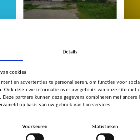
Nieuws en informatie
Nieuws
Details
d
Nep of echt?
W
ws
i
z
 van cookies
ki
tent en advertenties te personaliseren, om functies voor socia
n. Ook delen we informatie over uw gebruik van onze site met o
e. Deze partners kunnen deze gegevens combineren met andere in
erzameld op basis van uw gebruik van hun services.
10 vragen die je op weg helpen
Voorkeuren
Statistieken