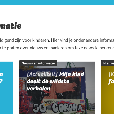
matie
igend zijn voor kinderen. Hier vind je onder andere informat
n te praten over nieuws en manieren om fake news te herken
Nieuws en informatie
Nieuws
jn
[Actualiteit]
Mijn kind
[K
?
deelt de wildste
f
verhalen