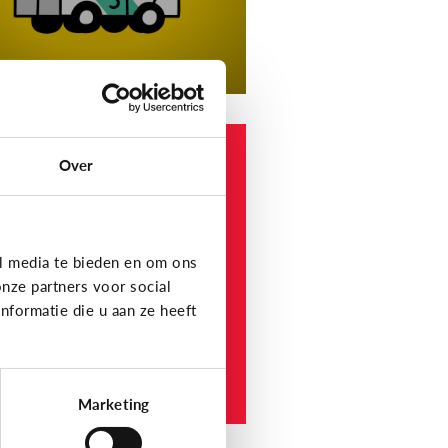
 en informatie
Over
elke
nformatiewebsites
ijn betrouwbaar voor
nderen en jongeren?
l media te bieden en om ons
nze partners voor social
formatie die u aan ze heeft
Marketing