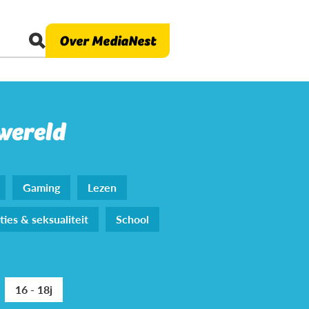
Over MediaNest
 wereld
Gaming
Lezen
ties & seksualiteit
School
16 - 18j