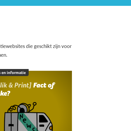
iewebsites die geschikt zijn voor
nen.
 en informatie
lik & Print]
Fact of
ake?