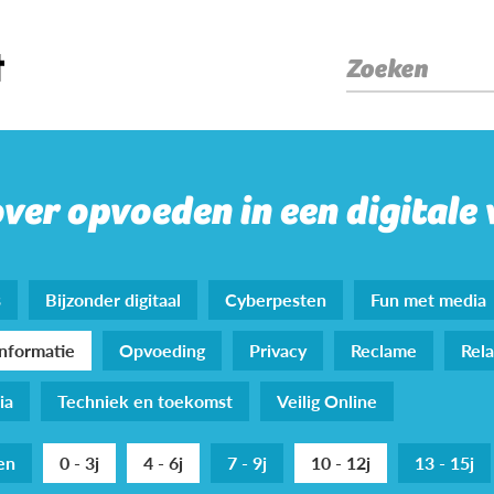
Zoeken
over opvoeden in een digitale
s
Bijzonder digitaal
Cyberpesten
Fun met media
nformatie
Opvoeding
Privacy
Reclame
Rela
ia
Techniek en toekomst
Veilig Online
den
0 - 3j
4 - 6j
7 - 9j
10 - 12j
13 - 15j