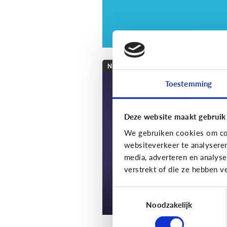
Nieuws en informatie
Toestemming
7 tips om met je kin
te praten over nieu
Deze website maakt gebruik
We gebruiken cookies om con
websiteverkeer te analysere
media, adverteren en analys
verstrekt of die ze hebben v
Toestemmingsselectie
Noodzakelijk