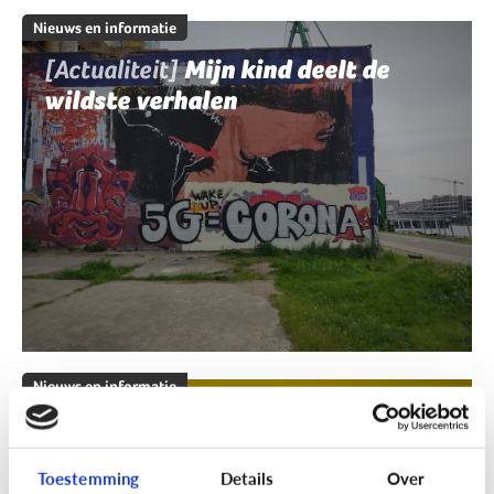
Nieuws en informatie
[Actualiteit]
Mijn kind deelt de
wildste verhalen
Nieuws en informatie
[Klik & Print]
Fact of fake?
Toestemming
Details
Over