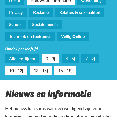
Lezen
Nieuws en informatie
Opvoeding
Privacy
Reclame
Relaties & seksualiteit
School
Sociale media
Techniek en toekomst
Veilig Online
Ontdek per leeftijd
Alle leeftijden
0 - 3j
4 - 6j
7 - 9j
10 - 12j
13 - 15j
16 - 18j
Nieuws en informatie
Het nieuws kan soms wat overweldigend zijn voor
kinderen. Hier vind je onder andere informatiewebsites