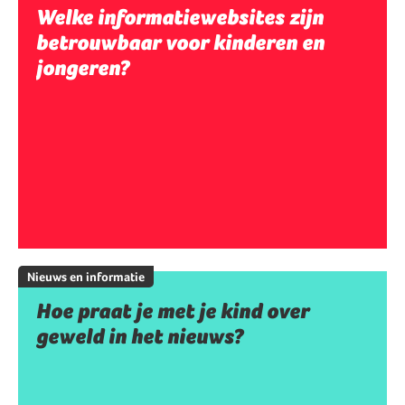
Welke informatiewebsites zijn
betrouwbaar voor kinderen en
jongeren?
Nieuws en informatie
Hoe praat je met je kind over
geweld in het nieuws?