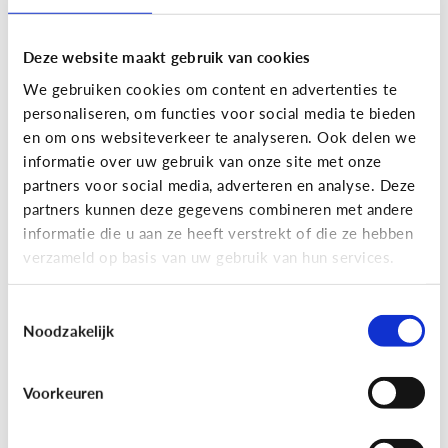
Deze website maakt gebruik van cookies
We gebruiken cookies om content en advertenties te
personaliseren, om functies voor social media te bieden
en om ons websiteverkeer te analyseren. Ook delen we
informatie over uw gebruik van onze site met onze
partners voor social media, adverteren en analyse. Deze
partners kunnen deze gegevens combineren met andere
Nieuws en informatie
informatie die u aan ze heeft verstrekt of die ze hebben
verzameld op basis van uw gebruik van hun services.
7 tips om met je kind te praten
over nieuws
Toestemmingsselectie
Noodzakelijk
Voorkeuren