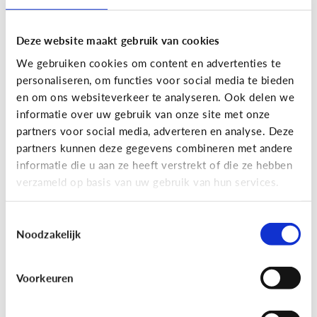
Deze website maakt gebruik van cookies
We gebruiken cookies om content en advertenties te
personaliseren, om functies voor social media te bieden
en om ons websiteverkeer te analyseren. Ook delen we
informatie over uw gebruik van onze site met onze
partners voor social media, adverteren en analyse. Deze
partners kunnen deze gegevens combineren met andere
Nieuws en informatie
informatie die u aan ze heeft verstrekt of die ze hebben
verzameld op basis van uw gebruik van hun services.
7 tips om met je kind te praten
over nieuws
Toestemmingsselectie
Noodzakelijk
Voorkeuren