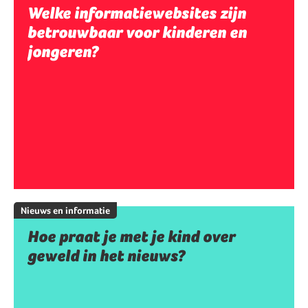
Welke informatiewebsites zijn
betrouwbaar voor kinderen en
jongeren?
Nieuws en informatie
Hoe praat je met je kind over
geweld in het nieuws?