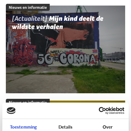
Nieuws en informatie
[Actualiteit]
Mijn kind deelt de
wildste verhalen
Nieuws en informatie
[Klik & Print]
Fact of fake?
Toestemming
Details
Over