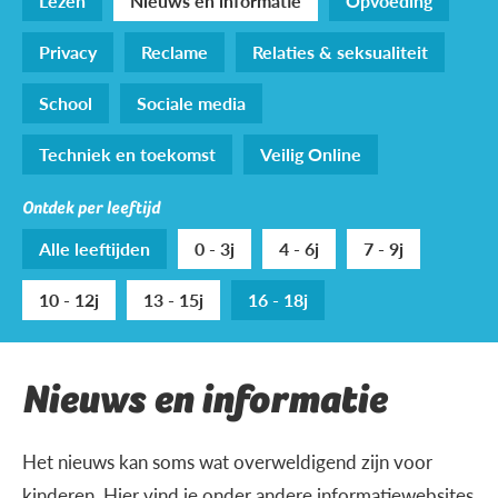
Lezen
Nieuws en informatie
Opvoeding
Privacy
Reclame
Relaties & seksualiteit
School
Sociale media
Techniek en toekomst
Veilig Online
Ontdek per leeftijd
Alle leeftijden
0 - 3j
4 - 6j
7 - 9j
10 - 12j
13 - 15j
16 - 18j
Nieuws en informatie
Het nieuws kan soms wat overweldigend zijn voor
kinderen. Hier vind je onder andere informatiewebsites