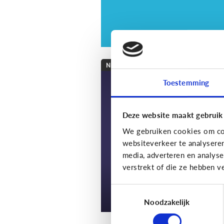
Nieuws en informatie
Toestemming
7 tips om met je kin
te praten over nieu
Deze website maakt gebruik
We gebruiken cookies om con
websiteverkeer te analysere
media, adverteren en analys
verstrekt of die ze hebben v
Toestemmingsselectie
Noodzakelijk