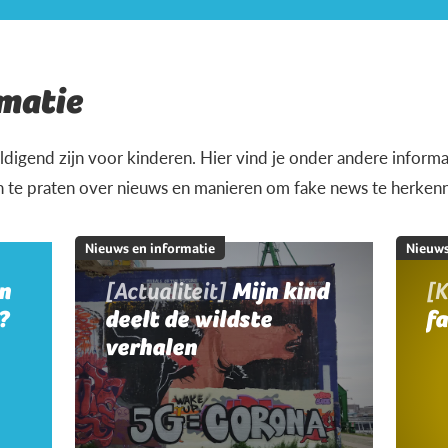
matie
igend zijn voor kinderen. Hier vind je onder andere informat
n te praten over nieuws en manieren om fake news te herken
Nieuws en informatie
Nieuws
jn
[Actualiteit]
Mijn kind
[K
?
deelt de wildste
f
verhalen