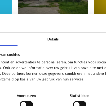
Nieuws en informatie
Nieuws
Details
d
Nep of echt?
W
ws
i
z
 van cookies
ki
tent en advertenties te personaliseren, om functies voor socia
n. Ook delen we informatie over uw gebruik van onze site met o
e. Deze partners kunnen deze gegevens combineren met andere in
erzameld op basis van uw gebruik van hun services.
10 vragen die je op weg helpen
Voorkeuren
Statistieken