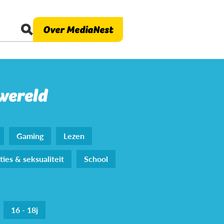
Over MediaNest
 wereld
Gaming
Lezen
ties & seksualiteit
School
16 - 18j