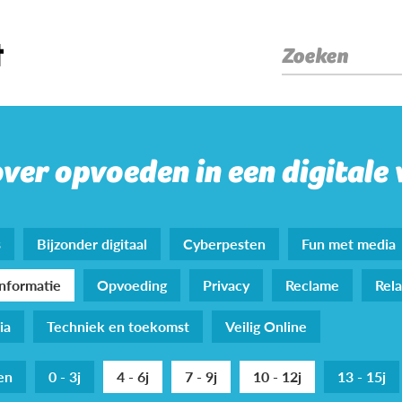
Zoeken
over opvoeden in een digitale
s
Bijzonder digitaal
Cyberpesten
Fun met media
nformatie
Opvoeding
Privacy
Reclame
Rela
ia
Techniek en toekomst
Veilig Online
den
0 - 3j
4 - 6j
7 - 9j
10 - 12j
13 - 15j