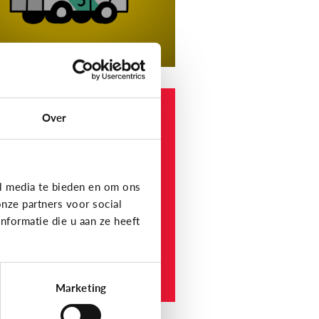
 en informatie
Over
elke
nformatiewebsites
ijn betrouwbaar voor
nderen en jongeren?
l media te bieden en om ons
nze partners voor social
formatie die u aan ze heeft
Marketing