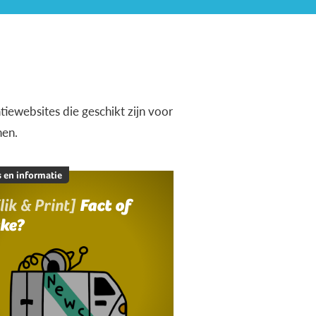
iewebsites die geschikt zijn voor
nen.
 en informatie
lik & Print]
Fact of
ake?