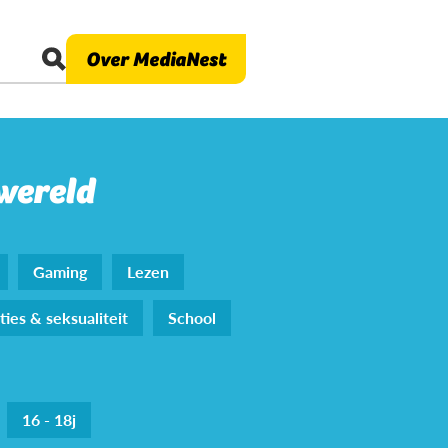
Over MediaNest
 wereld
Gaming
Lezen
ties & seksualiteit
School
16 - 18j