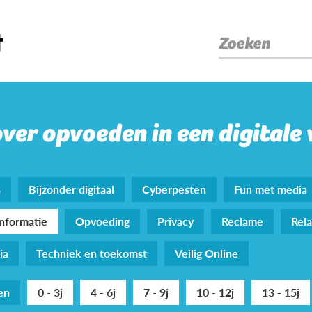
Zoeken
over opvoeden in een digitale
s
Bijzonder digitaal
Cyberpesten
Fun met media
nformatie
Opvoeding
Privacy
Reclame
Rela
ia
Techniek en toekomst
Veilig Online
den
0 - 3j
4 - 6j
7 - 9j
10 - 12j
13 - 15j