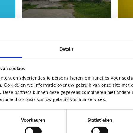
Nieuws en informatie
Nieuws
Details
d
Nep of echt?
W
ws
i
z
 van cookies
ki
tent en advertenties te personaliseren, om functies voor socia
n. Ook delen we informatie over uw gebruik van onze site met o
e. Deze partners kunnen deze gegevens combineren met andere in
erzameld op basis van uw gebruik van hun services.
10 vragen die je op weg helpen
Voorkeuren
Statistieken