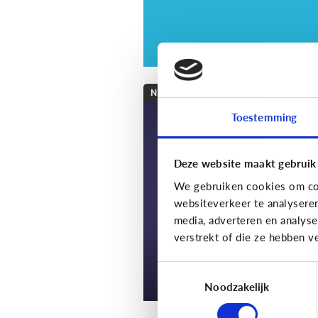
Nieuws en informatie
Toestemming
7 tips om met je kin
te praten over nieu
Deze website maakt gebruik
We gebruiken cookies om con
websiteverkeer te analysere
media, adverteren en analys
verstrekt of die ze hebben v
Toestemmingsselectie
Noodzakelijk