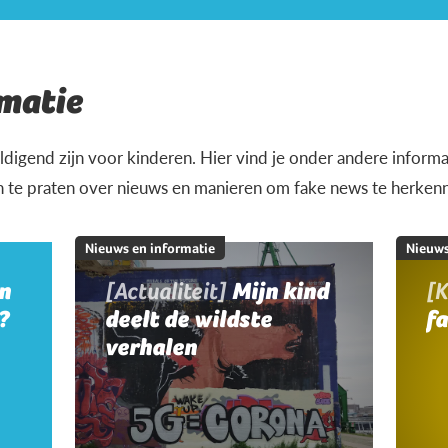
matie
igend zijn voor kinderen. Hier vind je onder andere informat
n te praten over nieuws en manieren om fake news te herken
Nieuws en informatie
Nieuws
jn
[Actualiteit]
Mijn kind
[K
?
deelt de wildste
f
verhalen