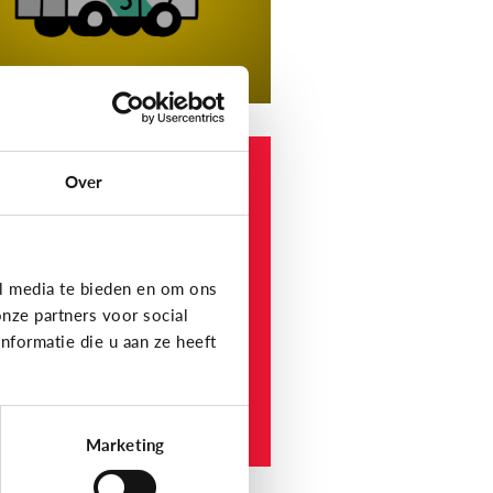
 en informatie
Over
elke
nformatiewebsites
ijn betrouwbaar voor
nderen en jongeren?
l media te bieden en om ons
nze partners voor social
formatie die u aan ze heeft
Marketing