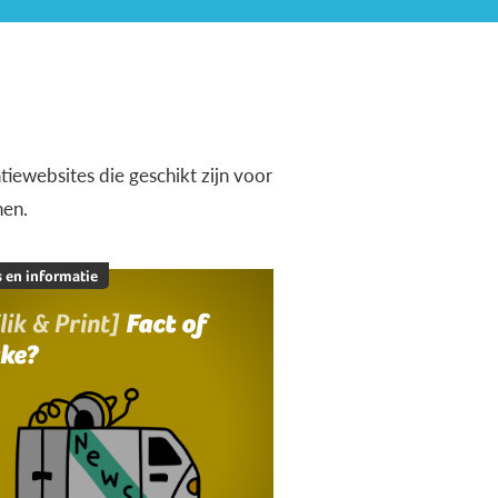
iewebsites die geschikt zijn voor
nen.
 en informatie
lik & Print]
Fact of
ake?