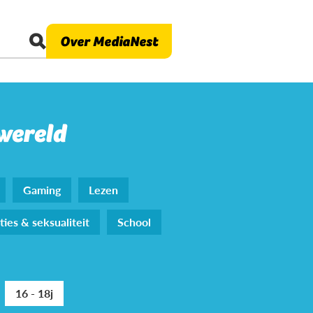
Over MediaNest
 wereld
Gaming
Lezen
ties & seksualiteit
School
16 - 18j