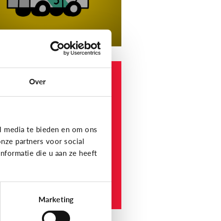
 en informatie
Over
elke
nformatiewebsites
ijn betrouwbaar voor
nderen en jongeren?
l media te bieden en om ons
nze partners voor social
formatie die u aan ze heeft
Marketing