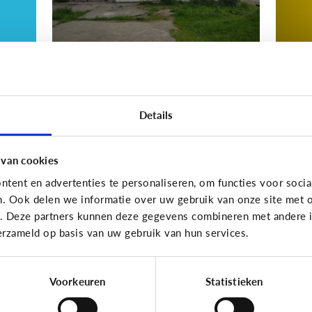
Nieuws en informatie
Nieuws
Details
d
Nep of echt?
W
ws
i
z
 van cookies
ki
tent en advertenties te personaliseren, om functies voor socia
n. Ook delen we informatie over uw gebruik van onze site met o
e. Deze partners kunnen deze gegevens combineren met andere in
erzameld op basis van uw gebruik van hun services.
10 vragen die je op weg helpen
Voorkeuren
Statistieken