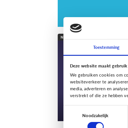
Nieuws en informatie
Toestemming
7 tips om met je kin
te praten over nieu
Deze website maakt gebruik
We gebruiken cookies om con
websiteverkeer te analysere
media, adverteren en analys
verstrekt of die ze hebben v
Toestemmingsselectie
Noodzakelijk