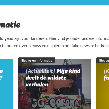
matie
igend zijn voor kinderen. Hier vind je onder andere informat
n te praten over nieuws en manieren om fake news te herken
Nieuws en informatie
Nieuws
jn
[Actualiteit]
Mijn kind
[K
?
deelt de wildste
f
verhalen