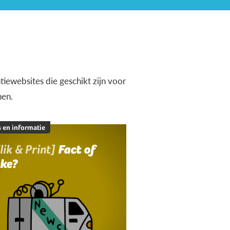
iewebsites die geschikt zijn voor
nen.
 en informatie
lik & Print]
Fact of
ake?