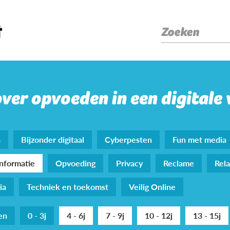
Zoeken
over opvoeden in een digitale
s
Bijzonder digitaal
Cyberpesten
Fun met media
nformatie
Opvoeding
Privacy
Reclame
Rela
ia
Techniek en toekomst
Veilig Online
den
0 - 3j
4 - 6j
7 - 9j
10 - 12j
13 - 15j