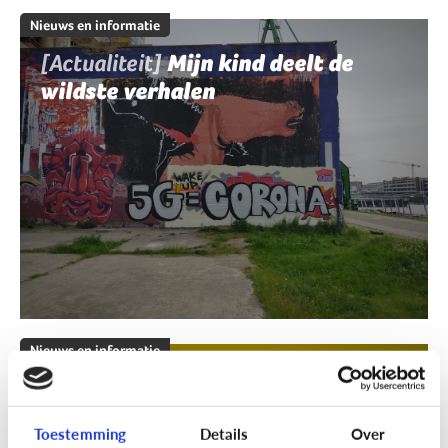
Nieuws en informatie
[Actualiteit]
Mijn kind deelt de
wildste verhalen
Nieuws en informatie
[Klik & Print]
Fact of fake?
Toestemming
Details
Over