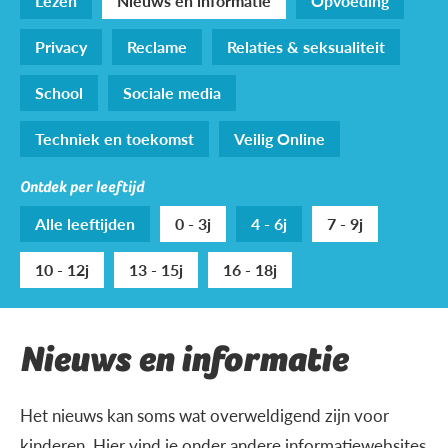
Lezen
Nieuws en informatie
Opvoeding
Privacy
Reclame
Relaties & seksualiteit
School
Sociale media
Techniek en toekomst
Veilig Online
Ontdek per leeftijd
Alle leeftijden
0 - 3j
4 - 6j
7 - 9j
10 - 12j
13 - 15j
16 - 18j
Nieuws en informatie
Het nieuws kan soms wat overweldigend zijn voor
kinderen. Hier vind je onder andere informatiewebsites