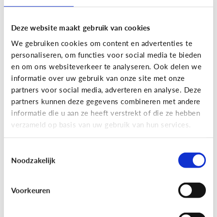
Deze website maakt gebruik van cookies
We gebruiken cookies om content en advertenties te
personaliseren, om functies voor social media te bieden
en om ons websiteverkeer te analyseren. Ook delen we
informatie over uw gebruik van onze site met onze
partners voor social media, adverteren en analyse. Deze
partners kunnen deze gegevens combineren met andere
Nieuws en informatie
informatie die u aan ze heeft verstrekt of die ze hebben
verzameld op basis van uw gebruik van hun services.
7 tips om met je kind te praten
over nieuws
Toestemmingsselectie
Noodzakelijk
Voorkeuren