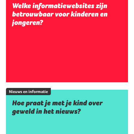
Welke informatiewebsites zijn
betrouwbaar voor kinderen en
jongeren?
Nieuws en informatie
Hoe praat je met je kind over
geweld in het nieuws?