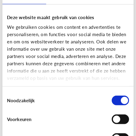
Deze website maakt gebruik van cookies
We gebruiken cookies om content en advertenties te
personaliseren, om functies voor social media te bieden
en om ons websiteverkeer te analyseren. Ook delen we
informatie over uw gebruik van onze site met onze
partners voor social media, adverteren en analyse. Deze
partners kunnen deze gegevens combineren met andere
Nieuws en informatie
informatie die u aan ze heeft verstrekt of die ze hebben
verzameld op basis van uw gebruik van hun services.
7 tips om met je kind te praten
over nieuws
Toestemmingsselectie
Noodzakelijk
Voorkeuren