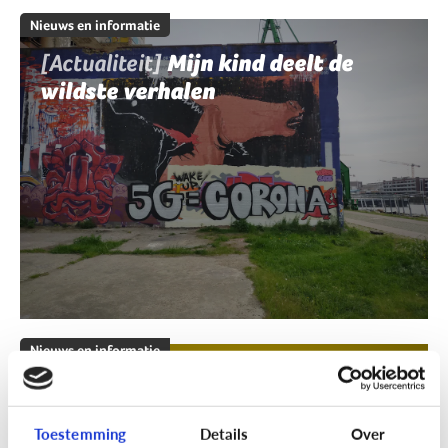
Nieuws en informatie
[Actualiteit]
Mijn kind deelt de
wildste verhalen
Nieuws en informatie
[Klik & Print]
Fact of fake?
Toestemming
Details
Over