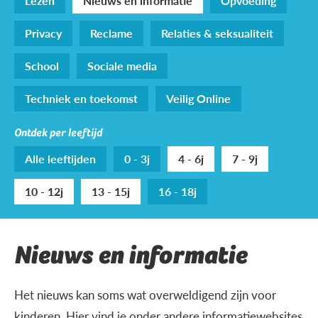
Lezen
Nieuws en informatie
Opvoeding
Privacy
Reclame
Relaties & seksualiteit
School
Sociale media
Techniek en toekomst
Veilig Online
Ontdek per leeftijd
Alle leeftijden
0 - 3j
4 - 6j
7 - 9j
10 - 12j
13 - 15j
16 - 18j
Nieuws en informatie
Het nieuws kan soms wat overweldigend zijn voor
kinderen. Hier vind je onder andere informatiewebsites