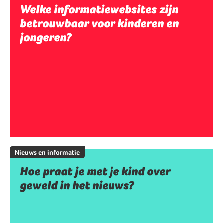
Welke informatiewebsites zijn
betrouwbaar voor kinderen en
jongeren?
Nieuws en informatie
Hoe praat je met je kind over
geweld in het nieuws?