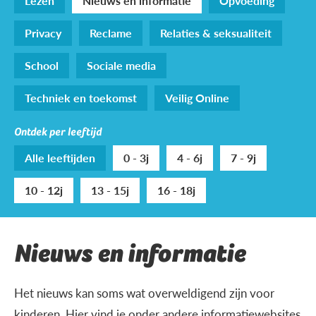
Lezen
Nieuws en informatie
Opvoeding
Privacy
Reclame
Relaties & seksualiteit
School
Sociale media
Techniek en toekomst
Veilig Online
Ontdek per leeftijd
Alle leeftijden
0 - 3j
4 - 6j
7 - 9j
10 - 12j
13 - 15j
16 - 18j
Nieuws en informatie
Het nieuws kan soms wat overweldigend zijn voor
kinderen. Hier vind je onder andere informatiewebsites