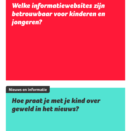
Welke informatiewebsites zijn
betrouwbaar voor kinderen en
jongeren?
Nieuws en informatie
Hoe praat je met je kind over
geweld in het nieuws?