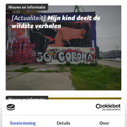
Nieuws en informatie
[Actualiteit]
Mijn kind deelt de
wildste verhalen
Nieuws en informatie
[Klik & Print]
Fact of fake?
Toestemming
Details
Over