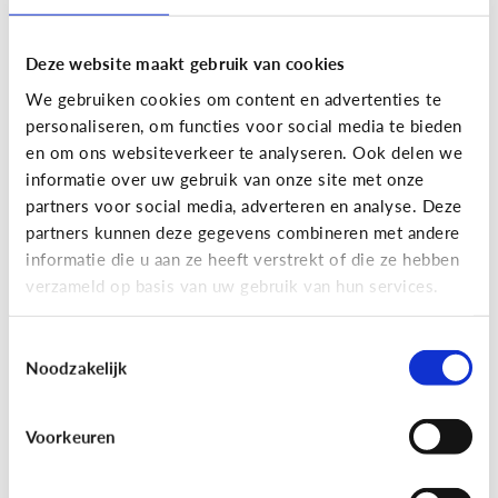
Deze website maakt gebruik van cookies
We gebruiken cookies om content en advertenties te
personaliseren, om functies voor social media te bieden
en om ons websiteverkeer te analyseren. Ook delen we
informatie over uw gebruik van onze site met onze
partners voor social media, adverteren en analyse. Deze
partners kunnen deze gegevens combineren met andere
Nieuws en informatie
informatie die u aan ze heeft verstrekt of die ze hebben
verzameld op basis van uw gebruik van hun services.
7 tips om met je kind te praten
over nieuws
Toestemmingsselectie
Noodzakelijk
Voorkeuren