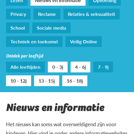
Lezen
Nieuws en informatie
Opvoeding
Privacy
Reclame
Relaties & seksualiteit
School
Sociale media
Techniek en toekomst
Veilig Online
Ontdek per leeftijd
Alle leeftijden
0 - 3j
4 - 6j
7 - 9j
10 - 12j
13 - 15j
16 - 18j
Nieuws en informatie
Het nieuws kan soms wat overweldigend zijn voor
kinderen. Hier vind je onder andere informatiewebsites