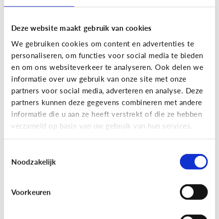
Deze website maakt gebruik van cookies
We gebruiken cookies om content en advertenties te
personaliseren, om functies voor social media te bieden
en om ons websiteverkeer te analyseren. Ook delen we
informatie over uw gebruik van onze site met onze
partners voor social media, adverteren en analyse. Deze
partners kunnen deze gegevens combineren met andere
Nieuws en informatie
informatie die u aan ze heeft verstrekt of die ze hebben
verzameld op basis van uw gebruik van hun services.
7 tips om met je kind te praten
over nieuws
Toestemmingsselectie
Noodzakelijk
Voorkeuren