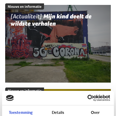
Nieuws en informatie
[Actualiteit]
Mijn kind deelt de
wildste verhalen
Nieuws en informatie
[Klik & Print]
Fact of fake?
Toestemming
Details
Over