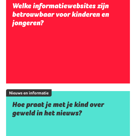
Welke informatiewebsites zijn
betrouwbaar voor kinderen en
jongeren?
Nieuws en informatie
Hoe praat je met je kind over
geweld in het nieuws?