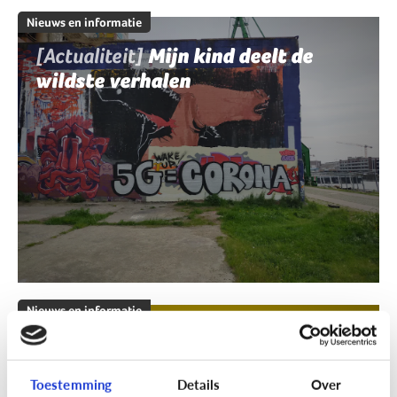
Nieuws en informatie
[Actualiteit]
Mijn kind deelt de
wildste verhalen
Nieuws en informatie
[Klik & Print]
Fact of fake?
Toestemming
Details
Over