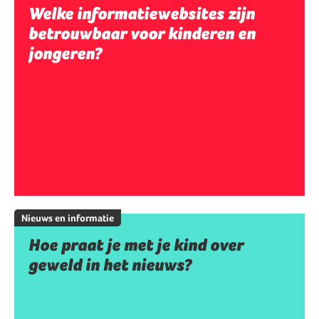
Welke informatiewebsites zijn
betrouwbaar voor kinderen en
jongeren?
Nieuws en informatie
Hoe praat je met je kind over
geweld in het nieuws?