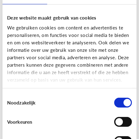
Deze website maakt gebruik van cookies
We gebruiken cookies om content en advertenties te
personaliseren, om functies voor social media te bieden
en om ons websiteverkeer te analyseren. Ook delen we
informatie over uw gebruik van onze site met onze
partners voor social media, adverteren en analyse. Deze
partners kunnen deze gegevens combineren met andere
Nieuws en informatie
informatie die u aan ze heeft verstrekt of die ze hebben
verzameld op basis van uw gebruik van hun services.
7 tips om met je kind te praten
over nieuws
Toestemmingsselectie
Noodzakelijk
Voorkeuren