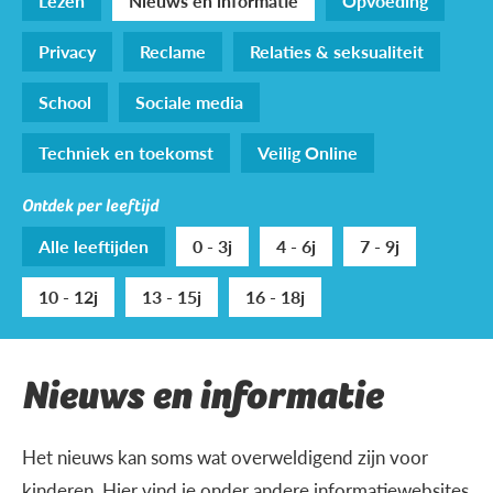
Lezen
Nieuws en informatie
Opvoeding
Privacy
Reclame
Relaties & seksualiteit
School
Sociale media
Techniek en toekomst
Veilig Online
Ontdek per leeftijd
Alle leeftijden
0 - 3j
4 - 6j
7 - 9j
10 - 12j
13 - 15j
16 - 18j
Nieuws en informatie
Het nieuws kan soms wat overweldigend zijn voor
kinderen. Hier vind je onder andere informatiewebsites