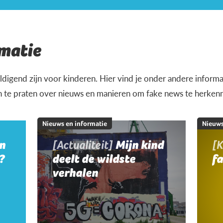
matie
igend zijn voor kinderen. Hier vind je onder andere informat
n te praten over nieuws en manieren om fake news te herken
Nieuws en informatie
Nieuws
jn
[Actualiteit]
Mijn kind
[K
?
deelt de wildste
f
verhalen