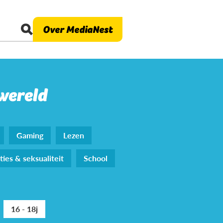
Over MediaNest
 wereld
Gaming
Lezen
ties & seksualiteit
School
16 - 18j