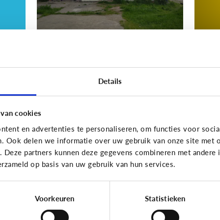
Nieuws en informatie
Nieuws
Details
d
Nep of echt?
W
ws
i
z
 van cookies
ki
tent en advertenties te personaliseren, om functies voor socia
n. Ook delen we informatie over uw gebruik van onze site met o
e. Deze partners kunnen deze gegevens combineren met andere in
erzameld op basis van uw gebruik van hun services.
10 vragen die je op weg helpen
Voorkeuren
Statistieken