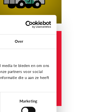
 en informatie
Over
elke
nformatiewebsites
ijn betrouwbaar voor
nderen en jongeren?
l media te bieden en om ons
nze partners voor social
formatie die u aan ze heeft
Marketing