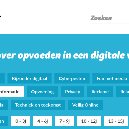
Zoeken
over opvoeden in een digitale
s
Bijzonder digitaal
Cyberpesten
Fun met media
nformatie
Opvoeding
Privacy
Reclame
Rela
ia
Techniek en toekomst
Veilig Online
den
0 - 3j
4 - 6j
7 - 9j
10 - 12j
13 - 15j