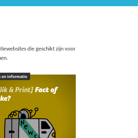
iewebsites die geschikt zijn voor
nen.
 en informatie
lik & Print]
Fact of
ake?