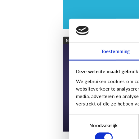
Nieuws en informatie
Toestemming
7 tips om met je kin
te praten over nieu
Deze website maakt gebruik
We gebruiken cookies om con
websiteverkeer te analysere
media, adverteren en analys
verstrekt of die ze hebben v
Toestemmingsselectie
Noodzakelijk