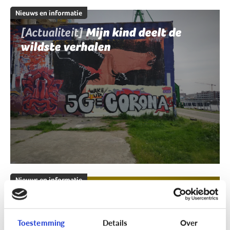
Nieuws en informatie
[Actualiteit]
Mijn kind deelt de
wildste verhalen
Nieuws en informatie
[Klik & Print]
Fact of fake?
Toestemming
Details
Over