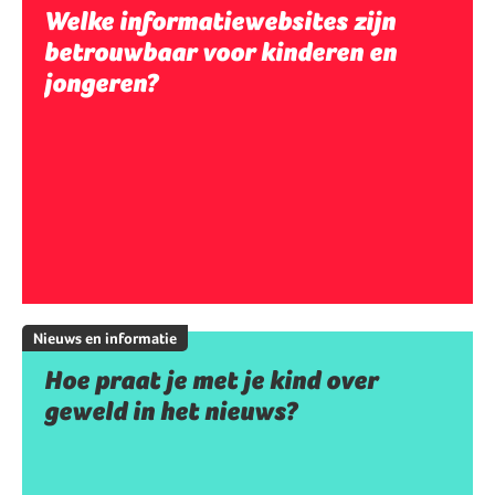
Welke informatiewebsites zijn
betrouwbaar voor kinderen en
jongeren?
Nieuws en informatie
Hoe praat je met je kind over
geweld in het nieuws?