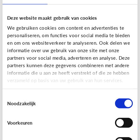
Deze website maakt gebruik van cookies
We gebruiken cookies om content en advertenties te
personaliseren, om functies voor social media te bieden
en om ons websiteverkeer te analyseren. Ook delen we
informatie over uw gebruik van onze site met onze
partners voor social media, adverteren en analyse. Deze
partners kunnen deze gegevens combineren met andere
Nieuws en informatie
informatie die u aan ze heeft verstrekt of die ze hebben
verzameld op basis van uw gebruik van hun services.
7 tips om met je kind te praten
over nieuws
Toestemmingsselectie
Noodzakelijk
Voorkeuren