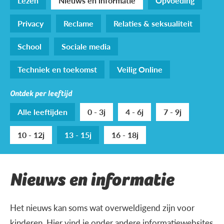
Lezen
Nieuws en informatie
Opvoeding
Privacy
Reclame
Relaties & seksualiteit
School
Sociale media
Techniek en toekomst
Veilig Online
Ontdek per leeftijd
Alle leeftijden
0 - 3j
4 - 6j
7 - 9j
10 - 12j
13 - 15j
16 - 18j
Nieuws en informatie
Het nieuws kan soms wat overweldigend zijn voor
kinderen. Hier vind je onder andere informatiewebsites