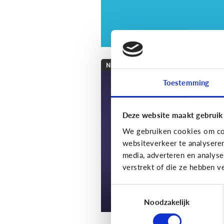
Nieuws en informatie
Toestemming
7 tips om met je kin
te praten over nieu
Deze website maakt gebruik
We gebruiken cookies om con
websiteverkeer te analysere
media, adverteren en analys
verstrekt of die ze hebben v
Toestemmingsselectie
Noodzakelijk