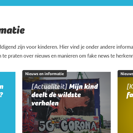
matie
igend zijn voor kinderen. Hier vind je onder andere informat
n te praten over nieuws en manieren om fake news te herken
Nieuws en informatie
Nieuws
jn
[Actualiteit]
Mijn kind
[K
?
deelt de wildste
f
verhalen