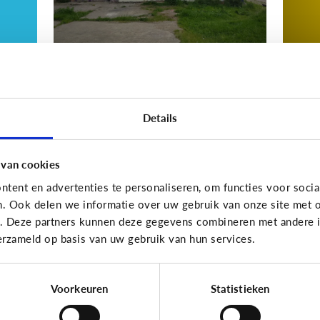
Nieuws en informatie
Nieuws
Details
d
Nep of echt?
W
ws
i
z
 van cookies
ki
tent en advertenties te personaliseren, om functies voor socia
n. Ook delen we informatie over uw gebruik van onze site met o
e. Deze partners kunnen deze gegevens combineren met andere in
erzameld op basis van uw gebruik van hun services.
10 vragen die je op weg helpen
Voorkeuren
Statistieken