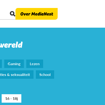
Over MediaNest
 wereld
Gaming
Lezen
ties & seksualiteit
School
16 - 18j