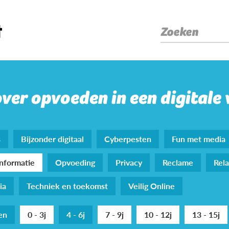
Zoeken
over opvoeden in een digitale
s
Bijzonder digitaal
Cyberpesten
Fun met media
nformatie
Opvoeding
Privacy
Reclame
Rela
ia
Techniek en toekomst
Veilig Online
den
0 - 3j
4 - 6j
7 - 9j
10 - 12j
13 - 15j