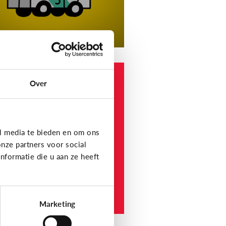
 en informatie
Over
elke
nformatiewebsites
ijn betrouwbaar voor
nderen en jongeren?
l media te bieden en om ons
nze partners voor social
formatie die u aan ze heeft
Marketing