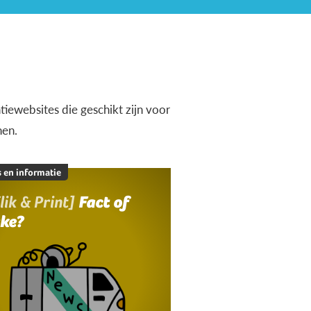
iewebsites die geschikt zijn voor
nen.
 en informatie
lik & Print]
Fact of
ake?