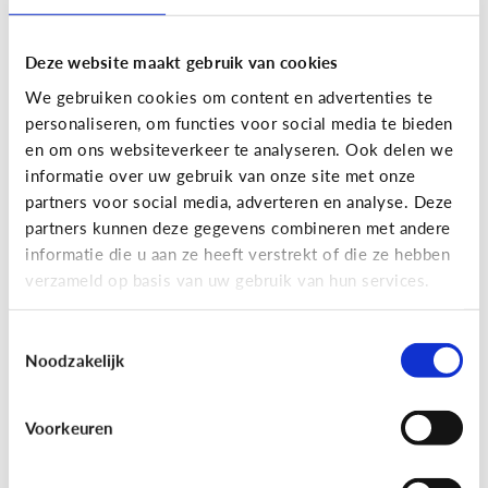
Deze website maakt gebruik van cookies
We gebruiken cookies om content en advertenties te
personaliseren, om functies voor social media te bieden
en om ons websiteverkeer te analyseren. Ook delen we
informatie over uw gebruik van onze site met onze
partners voor social media, adverteren en analyse. Deze
partners kunnen deze gegevens combineren met andere
Nieuws en informatie
informatie die u aan ze heeft verstrekt of die ze hebben
verzameld op basis van uw gebruik van hun services.
7 tips om met je kind te praten
over nieuws
Toestemmingsselectie
Noodzakelijk
Voorkeuren