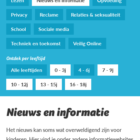
Lezen
Nieuws en informatie
Opvoeding
Privacy
Reclame
Relaties & seksualiteit
School
Sociale media
Techniek en toekomst
Veilig Online
Ontdek per leeftijd
Alle leeftijden
0 - 3j
4 - 6j
7 - 9j
10 - 12j
13 - 15j
16 - 18j
Nieuws en informatie
Het nieuws kan soms wat overweldigend zijn voor
kinderen. Hier vind je onder andere informatiewebsites