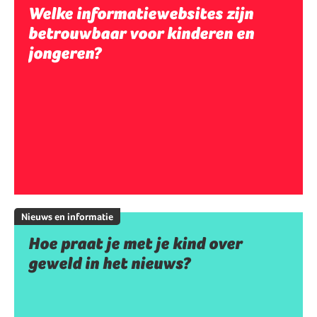
Welke informatiewebsites zijn
betrouwbaar voor kinderen en
jongeren?
Nieuws en informatie
Hoe praat je met je kind over
geweld in het nieuws?