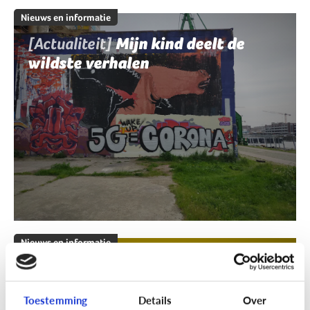
Nieuws en informatie
[Actualiteit]
Mijn kind deelt de
wildste verhalen
Nieuws en informatie
[Klik & Print]
Fact of fake?
Toestemming
Details
Over