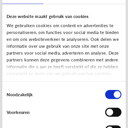
Deze website maakt gebruik van cookies
We gebruiken cookies om content en advertenties te
personaliseren, om functies voor social media te bieden
en om ons websiteverkeer te analyseren. Ook delen we
informatie over uw gebruik van onze site met onze
partners voor social media, adverteren en analyse. Deze
partners kunnen deze gegevens combineren met andere
Nieuws en informatie
informatie die u aan ze heeft verstrekt of die ze hebben
verzameld op basis van uw gebruik van hun services.
7 tips om met je kind te praten
over nieuws
Toestemmingsselectie
Noodzakelijk
Voorkeuren