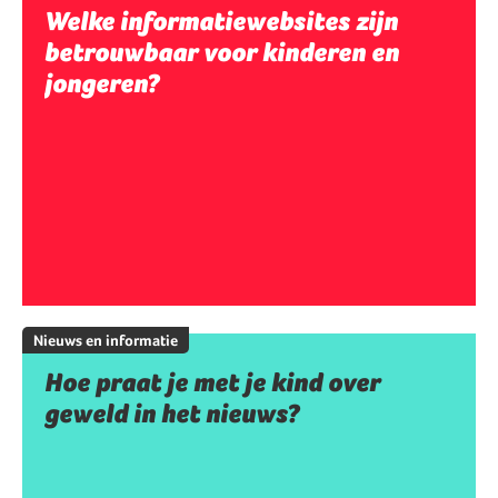
Welke informatiewebsites zijn
betrouwbaar voor kinderen en
jongeren?
Nieuws en informatie
Hoe praat je met je kind over
geweld in het nieuws?