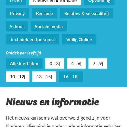
Lezen
Nieuws en informatie
Opvoeding
Privacy
Reclame
Relaties & seksualiteit
School
Sociale media
Techniek en toekomst
Veilig Online
Ontdek per leeftijd
Alle leeftijden
0 - 3j
4 - 6j
7 - 9j
10 - 12j
13 - 15j
16 - 18j
Nieuws en informatie
Het nieuws kan soms wat overweldigend zijn voor
kinderen. Hier vind je onder andere informatiewebsites