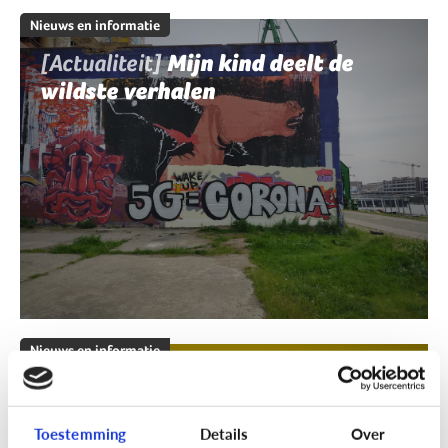
Nieuws en informatie
[Actualiteit]
Mijn kind deelt de
wildste verhalen
Nieuws en informatie
[Klik & Print]
Fact of fake?
Toestemming
Details
Over