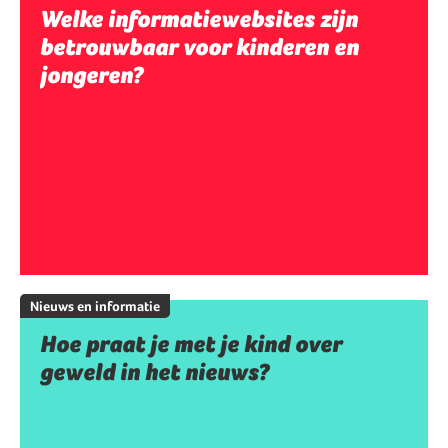
Welke informatiewebsites zijn
betrouwbaar voor kinderen en
jongeren?
Nieuws en informatie
Hoe praat je met je kind over
geweld in het nieuws?