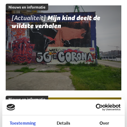
Nieuws en informatie
[Actualiteit]
Mijn kind deelt de
wildste verhalen
Nieuws en informatie
[Klik & Print]
Fact of fake?
Toestemming
Details
Over