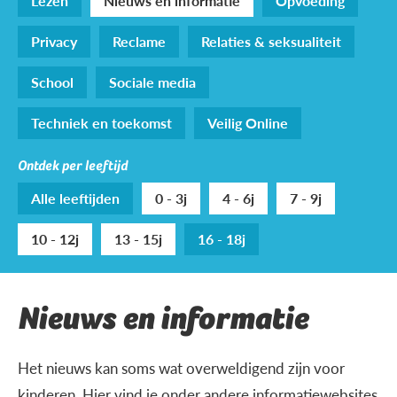
Lezen
Nieuws en informatie
Opvoeding
Privacy
Reclame
Relaties & seksualiteit
School
Sociale media
Techniek en toekomst
Veilig Online
Ontdek per leeftijd
Alle leeftijden
0 - 3j
4 - 6j
7 - 9j
10 - 12j
13 - 15j
16 - 18j
Nieuws en informatie
Het nieuws kan soms wat overweldigend zijn voor
kinderen. Hier vind je onder andere informatiewebsites