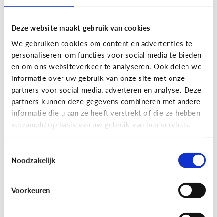
Deze website maakt gebruik van cookies
We gebruiken cookies om content en advertenties te
personaliseren, om functies voor social media te bieden
en om ons websiteverkeer te analyseren. Ook delen we
informatie over uw gebruik van onze site met onze
partners voor social media, adverteren en analyse. Deze
partners kunnen deze gegevens combineren met andere
Nieuws en informatie
informatie die u aan ze heeft verstrekt of die ze hebben
verzameld op basis van uw gebruik van hun services.
7 tips om met je kind te praten
over nieuws
Toestemmingsselectie
Noodzakelijk
Voorkeuren