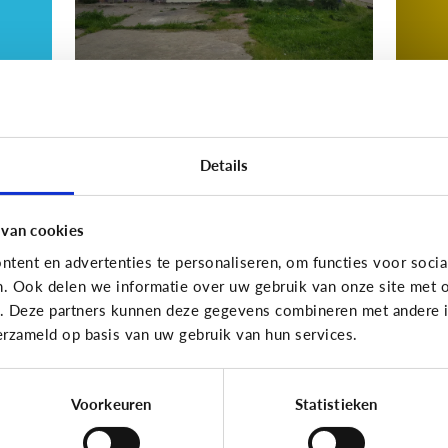
Nieuws en informatie
Nieuws
Details
d
Nep of echt?
W
ws
i
z
 van cookies
ki
tent en advertenties te personaliseren, om functies voor socia
n. Ook delen we informatie over uw gebruik van onze site met o
e. Deze partners kunnen deze gegevens combineren met andere in
erzameld op basis van uw gebruik van hun services.
10 vragen die je op weg helpen
Voorkeuren
Statistieken