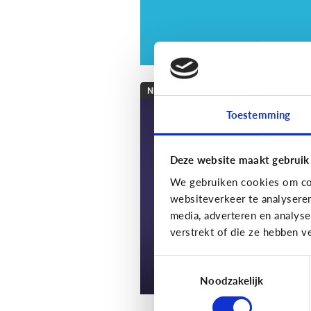
Nieuws en informatie
Toestemming
7 tips om met je kin
te praten over nieu
Deze website maakt gebruik
We gebruiken cookies om con
websiteverkeer te analysere
media, adverteren en analys
verstrekt of die ze hebben v
Toestemmingsselectie
Noodzakelijk