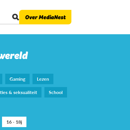
Over MediaNest
 wereld
Gaming
Lezen
ties & seksualiteit
School
16 - 18j