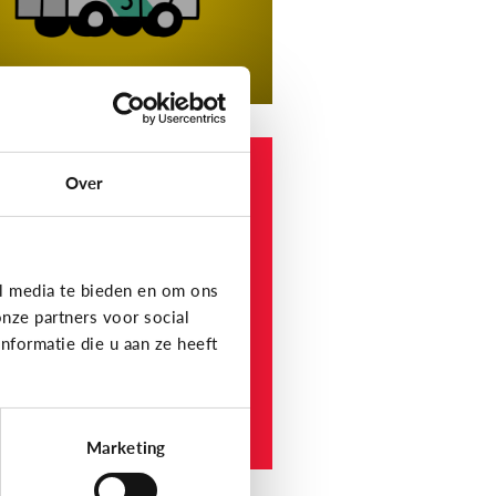
 en informatie
Over
elke
nformatiewebsites
ijn betrouwbaar voor
nderen en jongeren?
l media te bieden en om ons
nze partners voor social
formatie die u aan ze heeft
Marketing