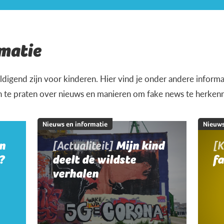
matie
igend zijn voor kinderen. Hier vind je onder andere informat
n te praten over nieuws en manieren om fake news te herken
Nieuws en informatie
Nieuws
jn
[Actualiteit]
Mijn kind
[K
?
deelt de wildste
f
verhalen