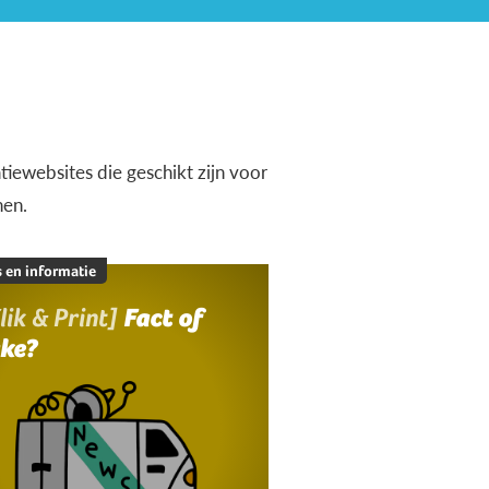
iewebsites die geschikt zijn voor
nen.
 en informatie
lik & Print]
Fact of
ake?