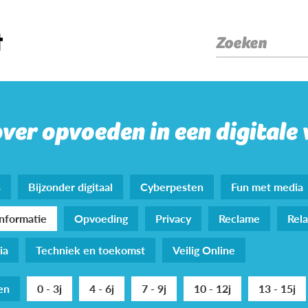
Zoeken
over opvoeden in een digitale
s
Bijzonder digitaal
Cyberpesten
Fun met media
nformatie
Opvoeding
Privacy
Reclame
Rela
ia
Techniek en toekomst
Veilig Online
den
0 - 3j
4 - 6j
7 - 9j
10 - 12j
13 - 15j