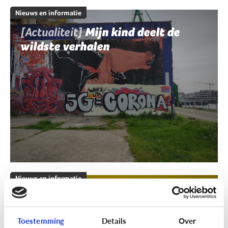
Nieuws en informatie
[Actualiteit]
Mijn kind deelt de
wildste verhalen
Nieuws en informatie
[Klik & Print]
Fact of fake?
Toestemming
Details
Over