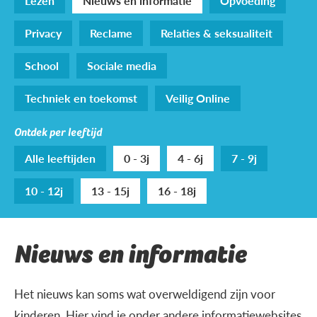
Lezen
Nieuws en informatie
Opvoeding
Privacy
Reclame
Relaties & seksualiteit
School
Sociale media
Techniek en toekomst
Veilig Online
Ontdek per leeftijd
Alle leeftijden
0 - 3j
4 - 6j
7 - 9j
10 - 12j
13 - 15j
16 - 18j
Nieuws en informatie
Het nieuws kan soms wat overweldigend zijn voor
kinderen. Hier vind je onder andere informatiewebsites