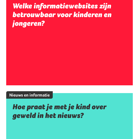
Welke informatiewebsites zijn
betrouwbaar voor kinderen en
jongeren?
Nieuws en informatie
Hoe praat je met je kind over
geweld in het nieuws?