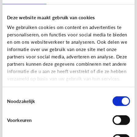
Deze website maakt gebruik van cookies
We gebruiken cookies om content en advertenties te
personaliseren, om functies voor social media te bieden
en om ons websiteverkeer te analyseren. Ook delen we
informatie over uw gebruik van onze site met onze
partners voor social media, adverteren en analyse. Deze
partners kunnen deze gegevens combineren met andere
Nieuws en informatie
informatie die u aan ze heeft verstrekt of die ze hebben
verzameld op basis van uw gebruik van hun services.
7 tips om met je kind te praten
over nieuws
Toestemmingsselectie
Noodzakelijk
Voorkeuren