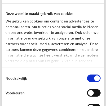
Deze website maakt gebruik van cookies
We gebruiken cookies om content en advertenties te
personaliseren, om functies voor social media te bieden
en om ons websiteverkeer te analyseren. Ook delen we
informatie over uw gebruik van onze site met onze
partners voor social media, adverteren en analyse. Deze
partners kunnen deze gegevens combineren met andere
Nieuws en informatie
informatie die u aan ze heeft verstrekt of die ze hebben
verzameld op basis van uw gebruik van hun services.
7 tips om met je kind te praten
over nieuws
Toestemmingsselectie
Noodzakelijk
Voorkeuren