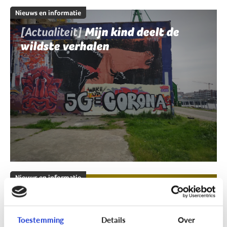
Nieuws en informatie
[Actualiteit]
Mijn kind deelt de
wildste verhalen
Nieuws en informatie
[Klik & Print]
Fact of fake?
Toestemming
Details
Over