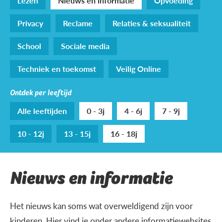
Lezen
Nieuws en informatie
Opvoeding
Privacy
Reclame
Relaties & seksualiteit
School
Sociale media
Techniek en toekomst
Veilig Online
Ontdek per leeftijd
Alle leeftijden
0 - 3j
4 - 6j
7 - 9j
10 - 12j
13 - 15j
16 - 18j
Nieuws en informatie
Het nieuws kan soms wat overweldigend zijn voor
kinderen. Hier vind je onder andere informatiewebsites