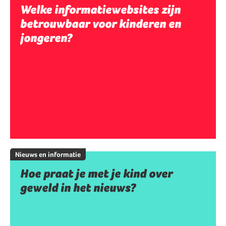
Welke informatiewebsites zijn
betrouwbaar voor kinderen en
jongeren?
Nieuws en informatie
Hoe praat je met je kind over
geweld in het nieuws?