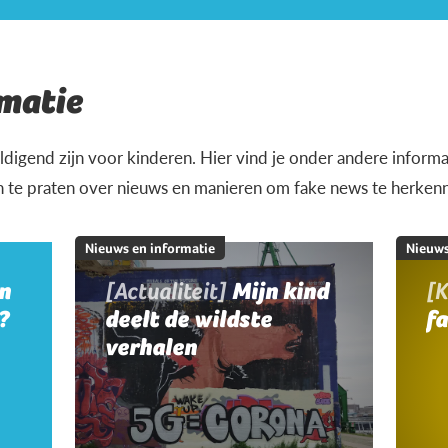
matie
igend zijn voor kinderen. Hier vind je onder andere informat
n te praten over nieuws en manieren om fake news te herken
Nieuws en informatie
Nieuws
jn
[Actualiteit]
Mijn kind
[K
?
deelt de wildste
f
verhalen