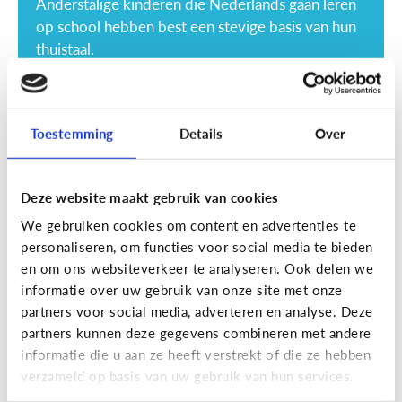
Anderstalige kinderen die Nederlands gaan leren
op school hebben best een stevige basis van hun
thuistaal.
Toestemming
Details
Over
Deze website maakt gebruik van cookies
Lezen
We gebruiken cookies om content en advertenties te
Helpt voorlezen bij leren lezen?
personaliseren, om functies voor social media te bieden
en om ons websiteverkeer te analyseren. Ook delen we
Voorlezen aan jonge kinderen zorgt ervoor dat ze
informatie over uw gebruik van onze site met onze
makkelijker leren lezen. Maar wat maakt het voor
partners voor social media, adverteren en analyse. Deze
hen makkelijker?
partners kunnen deze gegevens combineren met andere
informatie die u aan ze heeft verstrekt of die ze hebben
verzameld op basis van uw gebruik van hun services.