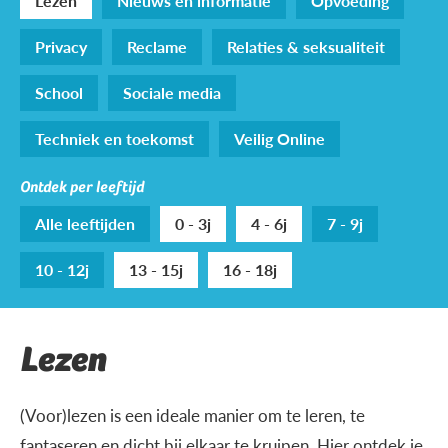
Lezen
Nieuws en informatie
Opvoeding
Privacy
Reclame
Relaties & seksualiteit
School
Sociale media
Techniek en toekomst
Veilig Online
Ontdek per leeftijd
Alle leeftijden
0 - 3j
4 - 6j
7 - 9j
10 - 12j
13 - 15j
16 - 18j
Lezen
(Voor)lezen is een ideale manier om te leren, te
fantaseren en dicht bij elkaar te kruipen. Hier ontdek je