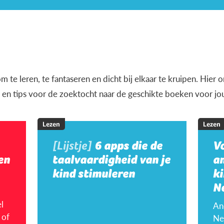
m te leren, te fantaseren en dicht bij elkaar te kruipen. Hier
en en tips voor de zoektocht naar de geschikte boeken voor jo
Lezen
Lezen
[Lijstje]
6 apps die de
V
en
taalvaardigheid van je
a
kind stimuleren
ki
N
l
An
 of
Ne