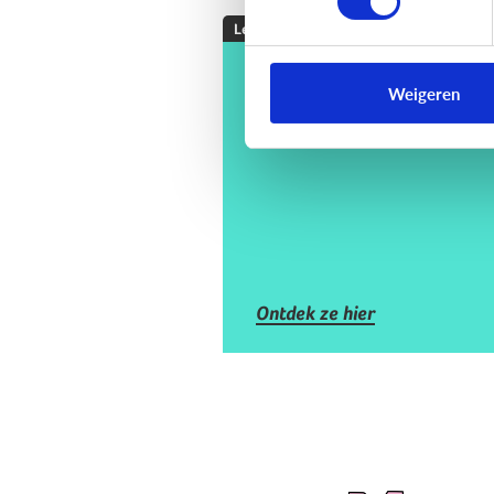
Lezen
De 4 voordelen van
Weigeren
voorlezen
Ontdek ze hier