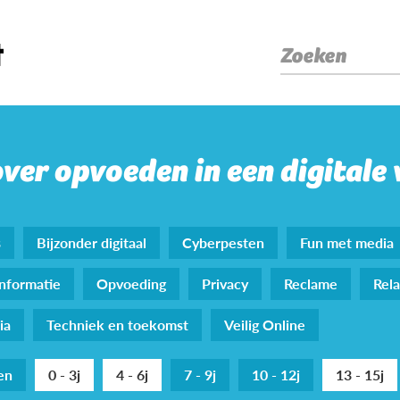
Zoeken
over opvoeden in een digitale
s
Bijzonder digitaal
Cyberpesten
Fun met media
nformatie
Opvoeding
Privacy
Reclame
Rela
ia
Techniek en toekomst
Veilig Online
den
0 - 3j
4 - 6j
7 - 9j
10 - 12j
13 - 15j