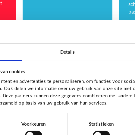
sc
bas
Lezen
Lezen
Details
Heeft het nut dat ik
Wa
mijn baby voorlees?
v
 van cookies
n
Baby’s vinden het leuk als je
tent en advertenties te personaliseren, om functies voor socia
ker
voor hen zingt of hen een versje
n. Ook delen we informatie over uw gebruik van onze site met o
het
influistert. Ze houden van
e. Deze partners kunnen deze gegevens combineren met andere in
klankwoorden en van rijmen.
erzameld op basis van uw gebruik van hun services.
Ho
Voorkeuren
Statistieken