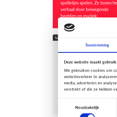
spelletjes spelen. Ze tonen het
verhaal door bewegende
beelden en muziek.
Lezen
Toestemming
Helpt voorlezen bij
leren lezen?
Deze website maakt gebruik
Voorlezen aan jonge kindere
We gebruiken cookies om con
zorgt ervoor dat ze makkelij
websiteverkeer te analysere
leren lezen. Maar wat maakt 
media, adverteren en analys
voor hen makkelijker?
verstrekt of die ze hebben v
Toestemmingsselectie
Noodzakelijk