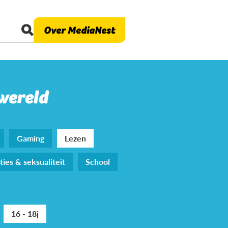
Over MediaNest
 wereld
Gaming
Lezen
ties & seksualiteit
School
16 - 18j