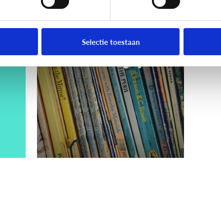
Lezen
Voorlezen: welke
Selectie toestaan
boeken zijn geschikt
voor welke leeftijd?