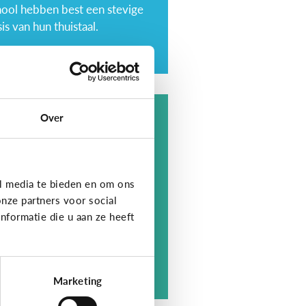
hool hebben best een stevige
is van hun thuistaal.
Over
t is digitaal
oorlezen?
l media te bieden en om ons
nze partners voor social
formatie die u aan ze heeft
e werkt het?
Marketing