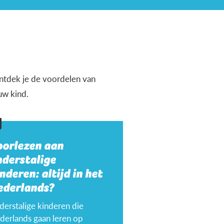
 ontdek je de voordelen van
uw kind.
oorlezen aan
nderstalige
nderen: altijd in het
ederlands?
derstalige kinderen die
derlands gaan leren op