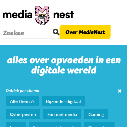
Overslaan
en
naar
de
Over MediaNest
Zoeken
inhoud
gaan
alles over opvoeden in een
digitale wereld
Ontdek per thema
Alle thema's
Bijzonder digitaal
Cyberpesten
Fun met media
Gaming