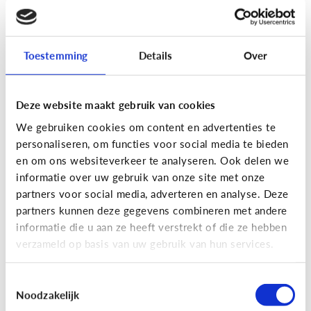
Relaties & seksualiteit
[Verhalen]
Sexy beelden online
Toestemming
Details
Over
Deze website maakt gebruik van cookies
We gebruiken cookies om content en advertenties te
personaliseren, om functies voor social media te bieden
en om ons websiteverkeer te analyseren. Ook delen we
informatie over uw gebruik van onze site met onze
partners voor social media, adverteren en analyse. Deze
partners kunnen deze gegevens combineren met andere
informatie die u aan ze heeft verstrekt of die ze hebben
Relaties & seksualiteit
verzameld op basis van uw gebruik van hun services.
Wat is een liefdesbrief nu ook
alweer?
Toestemmingsselectie
Noodzakelijk