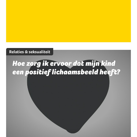
Relaties & seksualiteit
Hoe zorg ik ervoor dat mijn kind
een positief lichaamsbeeld heeft?