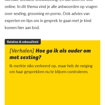
online. In dit thema vind je alle antwoorden op vragen
over sexting, grooming en porno. Ook advies van
experten en tips om in gesprek te gaan met je kind
komen hier aan bod.
Relaties & seksualiteit
[Verhalen]
Hoe ga ik als ouder om
met sexting?
Ik merkte niks verkeerd op, maar heb de neiging
om haar gesprekken nu te blijven controleren.