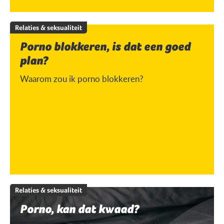
Relaties & seksualiteit
Porno blokkeren, is dat een goed
plan?
Waarom zou ik porno blokkeren?
Relaties & seksualiteit
Porno, kan dat kwaad?