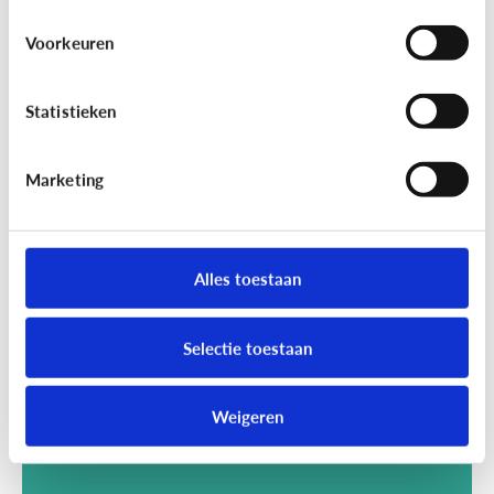
Voorkeuren
Statistieken
Marketing
Relaties & seksualiteit
Praten met je kind over grooming
Alles toestaan
Selectie toestaan
Weigeren