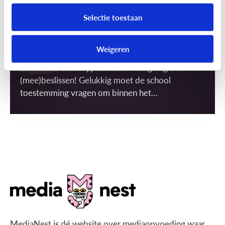
Terecht stel je de vraag of dit wel mag. Want
Selectie toestaan
foto’s kunnen op het internet soms een eigen
leven gaan leiden. Wie krijgt de foto in zijn of haar
Weigeren
bezit? En waarvoor kan de foto precies gebruikt
worden? Daar wil jij als ouder vast graag over
(mee)beslissen! Gelukkig moet de school
toestemming vragen om binnen het
schoolgebouw ‘gerichte’ beelden te mogen
maken én gebruiken. Maar wat is dat dan, een
gericht beeld?
MediaNest is dé website over mediaopvoeding waar