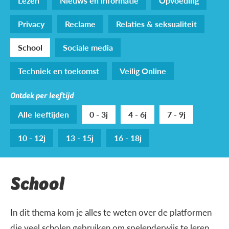
Lezen
Nieuws en informatie
Opvoeding
Privacy
Reclame
Relaties & seksualiteit
School
Sociale media
Techniek en toekomst
Veilig Online
Ontdek per leeftijd
Alle leeftijden
0 - 3j
4 - 6j
7 - 9j
10 - 12j
13 - 15j
16 - 18j
School
In dit thema kom je alles te weten over de platformen
die veel scholen gebruiken om spelenderwijs te leren