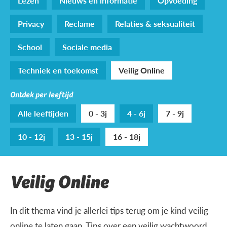
Lezen
Nieuws en informatie
Opvoeding
Privacy
Reclame
Relaties & seksualiteit
School
Sociale media
Techniek en toekomst
Veilig Online
Ontdek per leeftijd
Alle leeftijden
0 - 3j
4 - 6j
7 - 9j
10 - 12j
13 - 15j
16 - 18j
Veilig Online
In dit thema vind je allerlei tips terug om je kind veilig
online te laten gaan. Tips over een veilig wachtwoord,