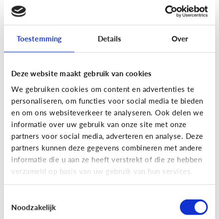
[Actua]
Hoe snel geven jongeren
hun bankkaart in ruil voor geld?
Toestemming
Details
Over
Deze website maakt gebruik van cookies
We gebruiken cookies om content en advertenties te
personaliseren, om functies voor social media te bieden
En wat zijn 'geldezels'?
en om ons websiteverkeer te analyseren. Ook delen we
informatie over uw gebruik van onze site met onze
partners voor social media, adverteren en analyse. Deze
Veilig Online
partners kunnen deze gegevens combineren met andere
[Hoe werkt het?]
Locatiegegevens
informatie die u aan ze heeft verstrekt of die ze hebben
verzameld op basis van uw gebruik van hun services.
delen via de smartphone
Toestemmingsselectie
Noodzakelijk