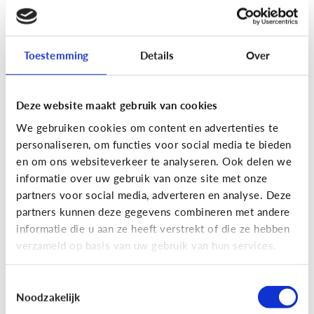
[Actua]
Hoe snel geven jongeren
hun bankkaart in ruil voor geld?
Toestemming
Details
Over
Deze website maakt gebruik van cookies
We gebruiken cookies om content en advertenties te
personaliseren, om functies voor social media te bieden
En wat zijn 'geldezels'?
en om ons websiteverkeer te analyseren. Ook delen we
informatie over uw gebruik van onze site met onze
partners voor social media, adverteren en analyse. Deze
Veilig Online
partners kunnen deze gegevens combineren met andere
[Hoe werkt het?]
Locatiegegevens
informatie die u aan ze heeft verstrekt of die ze hebben
verzameld op basis van uw gebruik van hun services.
delen via de smartphone
Toestemmingsselectie
Noodzakelijk