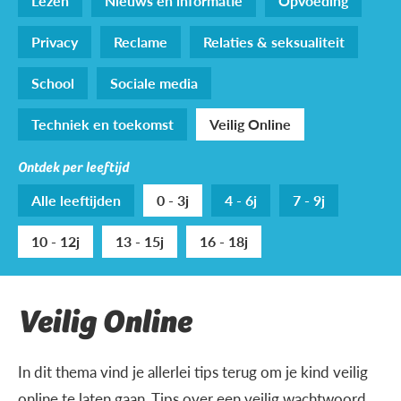
Lezen
Nieuws en informatie
Opvoeding
Privacy
Reclame
Relaties & seksualiteit
School
Sociale media
Techniek en toekomst
Veilig Online
Ontdek per leeftijd
Alle leeftijden
0 - 3j
4 - 6j
7 - 9j
10 - 12j
13 - 15j
16 - 18j
Veilig Online
In dit thema vind je allerlei tips terug om je kind veilig
online te laten gaan. Tips over een veilig wachtwoord,