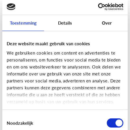
[Actua]
Hoe snel geven jongeren
hun bankkaart in ruil voor geld?
Toestemming
Details
Over
Deze website maakt gebruik van cookies
We gebruiken cookies om content en advertenties te
personaliseren, om functies voor social media te bieden
En wat zijn 'geldezels'?
en om ons websiteverkeer te analyseren. Ook delen we
informatie over uw gebruik van onze site met onze
partners voor social media, adverteren en analyse. Deze
Veilig Online
partners kunnen deze gegevens combineren met andere
[Hoe werkt het?]
Locatiegegevens
informatie die u aan ze heeft verstrekt of die ze hebben
verzameld op basis van uw gebruik van hun services.
delen via de smartphone
Toestemmingsselectie
Noodzakelijk