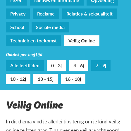
Lezen
Nieuws en informatie
Opvoeding
Privacy
Reclame
Relaties & seksualiteit
School
Sociale media
Techniek en toekomst
Veilig Online
Ontdek per leeftijd
Alle leeftijden
0 - 3j
4 - 6j
7 - 9j
10 - 12j
13 - 15j
16 - 18j
Veilig Online
In dit thema vind je allerlei tips terug om je kind veilig
online te laten gaan. Tips over een veilig wachtwoord,