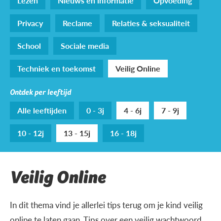
Lezen
Nieuws en informatie
Opvoeding
Privacy
Reclame
Relaties & seksualiteit
School
Sociale media
Techniek en toekomst
Veilig Online
Ontdek per leeftijd
Alle leeftijden
0 - 3j
4 - 6j
7 - 9j
10 - 12j
13 - 15j
16 - 18j
Veilig Online
In dit thema vind je allerlei tips terug om je kind veilig
online te laten gaan. Tips over een veilig wachtwoord,