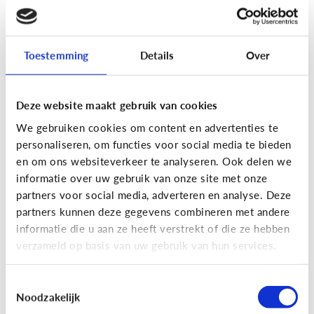
[Actua]
Hoe snel geven jongeren
hun bankkaart in ruil voor geld?
Toestemming
Details
Over
Deze website maakt gebruik van cookies
We gebruiken cookies om content en advertenties te
personaliseren, om functies voor social media te bieden
En wat zijn 'geldezels'?
en om ons websiteverkeer te analyseren. Ook delen we
informatie over uw gebruik van onze site met onze
partners voor social media, adverteren en analyse. Deze
Veilig Online
partners kunnen deze gegevens combineren met andere
[Hoe werkt het?]
Locatiegegevens
informatie die u aan ze heeft verstrekt of die ze hebben
verzameld op basis van uw gebruik van hun services.
delen via de smartphone
Toestemmingsselectie
Noodzakelijk