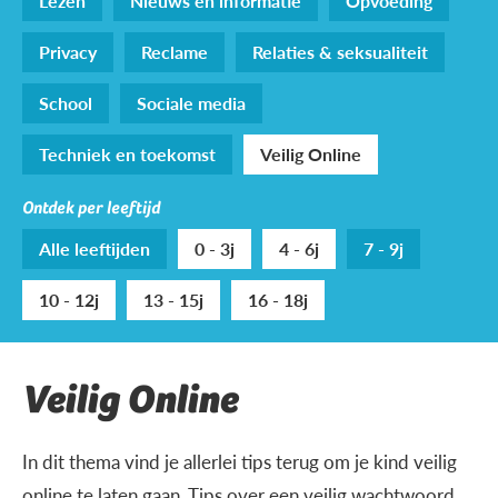
Lezen
Nieuws en informatie
Opvoeding
Privacy
Reclame
Relaties & seksualiteit
School
Sociale media
Techniek en toekomst
Veilig Online
Ontdek per leeftijd
Alle leeftijden
0 - 3j
4 - 6j
7 - 9j
10 - 12j
13 - 15j
16 - 18j
Veilig Online
In dit thema vind je allerlei tips terug om je kind veilig
online te laten gaan. Tips over een veilig wachtwoord,