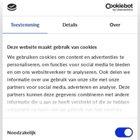
[Actua]
Hoe snel geven jongeren
hun bankkaart in ruil voor geld?
Toestemming
Details
Over
Deze website maakt gebruik van cookies
We gebruiken cookies om content en advertenties te
personaliseren, om functies voor social media te bieden
En wat zijn 'geldezels'?
en om ons websiteverkeer te analyseren. Ook delen we
informatie over uw gebruik van onze site met onze
partners voor social media, adverteren en analyse. Deze
Veilig Online
partners kunnen deze gegevens combineren met andere
[Hoe werkt het?]
Locatiegegevens
informatie die u aan ze heeft verstrekt of die ze hebben
verzameld op basis van uw gebruik van hun services.
delen via de smartphone
Toestemmingsselectie
Noodzakelijk