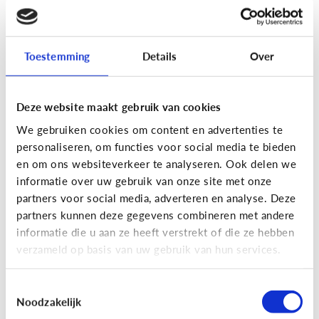
[Actua]
Hoe snel geven jongeren
hun bankkaart in ruil voor geld?
Toestemming
Details
Over
Deze website maakt gebruik van cookies
We gebruiken cookies om content en advertenties te
personaliseren, om functies voor social media te bieden
En wat zijn 'geldezels'?
en om ons websiteverkeer te analyseren. Ook delen we
informatie over uw gebruik van onze site met onze
partners voor social media, adverteren en analyse. Deze
Veilig Online
partners kunnen deze gegevens combineren met andere
[Hoe werkt het?]
Locatiegegevens
informatie die u aan ze heeft verstrekt of die ze hebben
verzameld op basis van uw gebruik van hun services.
delen via de smartphone
Toestemmingsselectie
Noodzakelijk