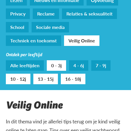
Lezen
Nieuws en informatie
Opvoeding
Privacy
Reclame
Relaties & seksualiteit
School
Sociale media
Techniek en toekomst
Veilig Online
Ontdek per leeftijd
Alle leeftijden
0 - 3j
4 - 6j
7 - 9j
10 - 12j
13 - 15j
16 - 18j
Veilig Online
In dit thema vind je allerlei tips terug om je kind veilig
online te laten gaan. Tips over een veilig wachtwoord,