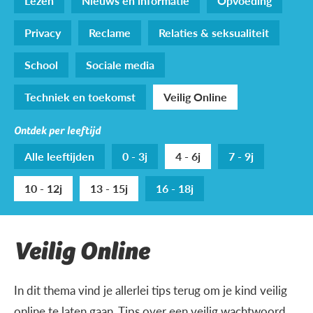
Lezen
Nieuws en informatie
Opvoeding
Privacy
Reclame
Relaties & seksualiteit
School
Sociale media
Techniek en toekomst
Veilig Online
Ontdek per leeftijd
Alle leeftijden
0 - 3j
4 - 6j
7 - 9j
10 - 12j
13 - 15j
16 - 18j
Veilig Online
In dit thema vind je allerlei tips terug om je kind veilig
online te laten gaan. Tips over een veilig wachtwoord,