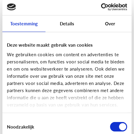
[Actua]
Hoe snel geven jongeren
hun bankkaart in ruil voor geld?
Toestemming
Details
Over
Deze website maakt gebruik van cookies
We gebruiken cookies om content en advertenties te
personaliseren, om functies voor social media te bieden
En wat zijn 'geldezels'?
en om ons websiteverkeer te analyseren. Ook delen we
informatie over uw gebruik van onze site met onze
partners voor social media, adverteren en analyse. Deze
Veilig Online
partners kunnen deze gegevens combineren met andere
[Hoe werkt het?]
Locatiegegevens
informatie die u aan ze heeft verstrekt of die ze hebben
verzameld op basis van uw gebruik van hun services.
delen via de smartphone
Toestemmingsselectie
Noodzakelijk