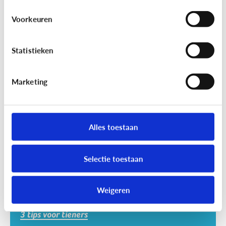
Voorkeuren
Statistieken
Marketing
Veilig Online
Veilig online: hoe doe ik dat?
Je zorgt er best voor dat je informatie alleen deelt
Alles toestaan
met wie jij dit echt wilt. Hoe kan je dit doen?
Selectie toestaan
Weigeren
3 tips voor tieners