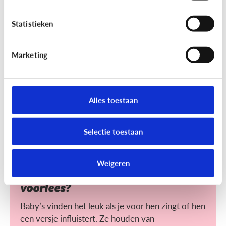
Helpt voorlezen bij leren lezen?
Statistieken
Voorlezen aan jonge kinderen zorgt ervoor dat ze
makkelijker leren lezen. Maar wat maakt het voor
hen makkelijker?
Marketing
Alles toestaan
Selectie toestaan
Lezen
Weigeren
Heeft het nut dat ik mijn baby
voorlees?
Baby’s vinden het leuk als je voor hen zingt of hen
een versje influistert. Ze houden van