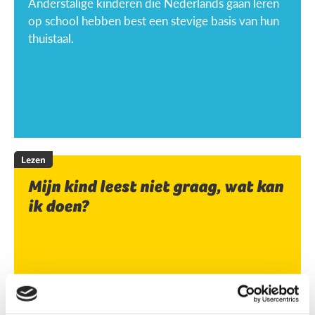
Anderstalige kinderen die Nederlands gaan leren
op school hebben best een stevige basis van hun
thuistaal.
Lezen
Mijn kind leest niet graag, wat kan
ik doen?