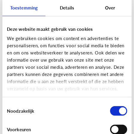
Toestemming
Details
Over
Lees de 3 tips
Deze website maakt gebruik van cookies
Lezen
We gebruiken cookies om content en advertenties te
Mijn kind kan lezen, heeft het zin
personaliseren, om functies voor social media te bieden
dat ik nog voorlees?
en om ons websiteverkeer te analyseren. Ook delen we
informatie over uw gebruik van onze site met onze
partners voor social media, adverteren en analyse. Deze
partners kunnen deze gegevens combineren met andere
informatie die u aan ze heeft verstrekt of die ze hebben
verzameld op basis van uw gebruik van hun services.
Toestemmingsselectie
Noodzakelijk
Lezen
Voorkeuren