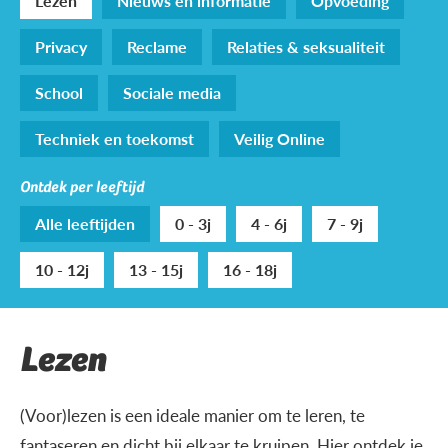
Lezen
Nieuws en informatie
Opvoeding
Privacy
Reclame
Relaties & seksualiteit
School
Sociale media
Techniek en toekomst
Veilig Online
Ontdek per leeftijd
Alle leeftijden
0 - 3j
4 - 6j
7 - 9j
10 - 12j
13 - 15j
16 - 18j
Lezen
(Voor)lezen is een ideale manier om te leren, te
fantaseren en dicht bij elkaar te kruipen. Hier ontdek je