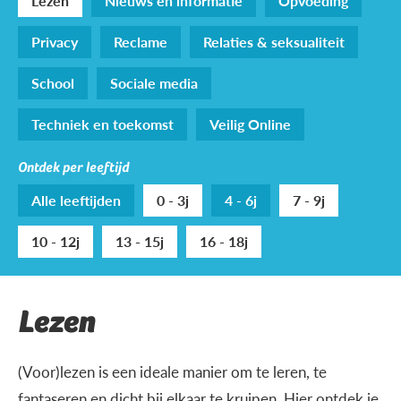
Lezen
Nieuws en informatie
Opvoeding
Privacy
Reclame
Relaties & seksualiteit
School
Sociale media
Techniek en toekomst
Veilig Online
Ontdek per leeftijd
Alle leeftijden
0 - 3j
4 - 6j
7 - 9j
10 - 12j
13 - 15j
16 - 18j
Lezen
(Voor)lezen is een ideale manier om te leren, te
fantaseren en dicht bij elkaar te kruipen. Hier ontdek je