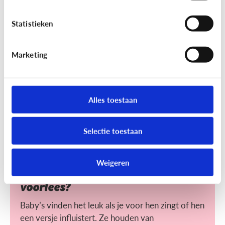
Helpt voorlezen bij leren lezen?
Statistieken
Voorlezen aan jonge kinderen zorgt ervoor dat ze
makkelijker leren lezen. Maar wat maakt het voor
hen makkelijker?
Marketing
Alles toestaan
Selectie toestaan
Lezen
Weigeren
Heeft het nut dat ik mijn baby
voorlees?
Baby’s vinden het leuk als je voor hen zingt of hen
een versje influistert. Ze houden van