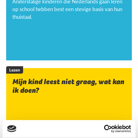
Anderstalige kinderen die Nederlands gaan leren
op school hebben best een stevige basis van hun
thuistaal.
Lezen
Mijn kind leest niet graag, wat kan
ik doen?