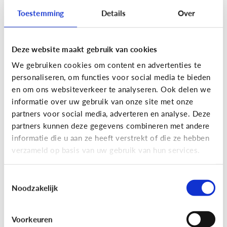
Toestemming
Details
Over
Lees de 3 tips
Deze website maakt gebruik van cookies
Lezen
We gebruiken cookies om content en advertenties te
Mijn kind kan lezen, heeft het zin
personaliseren, om functies voor social media te bieden
dat ik nog voorlees?
en om ons websiteverkeer te analyseren. Ook delen we
informatie over uw gebruik van onze site met onze
partners voor social media, adverteren en analyse. Deze
partners kunnen deze gegevens combineren met andere
informatie die u aan ze heeft verstrekt of die ze hebben
verzameld op basis van uw gebruik van hun services.
Toestemmingsselectie
Noodzakelijk
Lezen
Voorkeuren