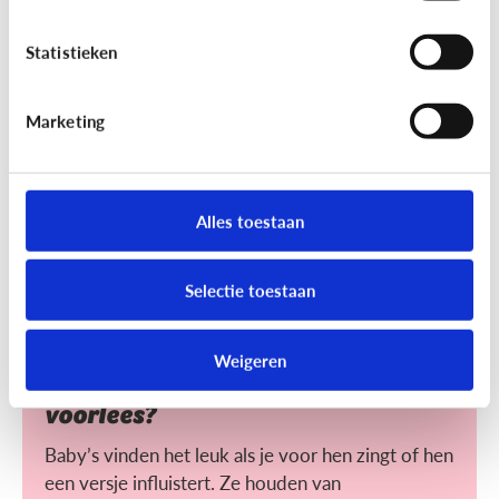
Helpt voorlezen bij leren lezen?
Statistieken
Voorlezen aan jonge kinderen zorgt ervoor dat ze
makkelijker leren lezen. Maar wat maakt het voor
hen makkelijker?
Marketing
Alles toestaan
Selectie toestaan
Lezen
Weigeren
Heeft het nut dat ik mijn baby
voorlees?
Baby’s vinden het leuk als je voor hen zingt of hen
een versje influistert. Ze houden van