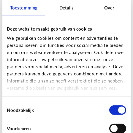
Toestemming
Details
Over
Lees de 3 tips
Deze website maakt gebruik van cookies
Lezen
We gebruiken cookies om content en advertenties te
Mijn kind kan lezen, heeft het zin
personaliseren, om functies voor social media te bieden
dat ik nog voorlees?
en om ons websiteverkeer te analyseren. Ook delen we
informatie over uw gebruik van onze site met onze
partners voor social media, adverteren en analyse. Deze
partners kunnen deze gegevens combineren met andere
informatie die u aan ze heeft verstrekt of die ze hebben
verzameld op basis van uw gebruik van hun services.
Toestemmingsselectie
Noodzakelijk
Lezen
Voorkeuren