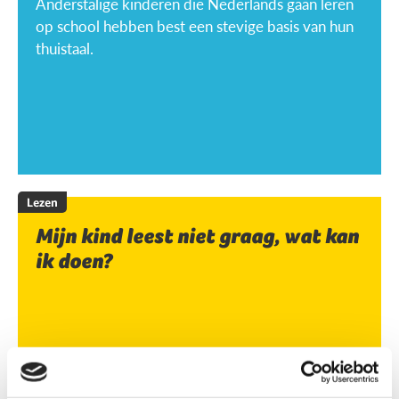
Anderstalige kinderen die Nederlands gaan leren
op school hebben best een stevige basis van hun
thuistaal.
Lezen
Mijn kind leest niet graag, wat kan
ik doen?