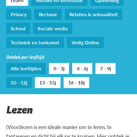
Lezen
Nieuws en informatie
Opvoeding
Privacy
Reclame
Relaties & seksualiteit
School
Sociale media
Techniek en toekomst
Veilig Online
Ontdek per leeftijd
Alle leeftijden
0 - 3j
4 - 6j
7 - 9j
10 - 12j
13 - 15j
16 - 18j
Lezen
(Voor)lezen is een ideale manier om te leren, te
fantaseren en dicht bij elkaar te kruipen. Hier ontdek je