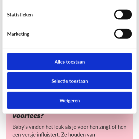
Helpt voorlezen bij leren lezen?
Statistieken
Voorlezen aan jonge kinderen zorgt ervoor dat ze
makkelijker leren lezen. Maar wat maakt het voor
hen makkelijker?
Marketing
Alles toestaan
Selectie toestaan
Lezen
Weigeren
Heeft het nut dat ik mijn baby
voorlees?
Baby’s vinden het leuk als je voor hen zingt of hen
een versje influistert. Ze houden van