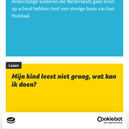
Anderstalige kinderen die Nederlands gaan leren
op school hebben best een stevige basis van hun
thuistaal.
Lezen
Mijn kind leest niet graag, wat kan
ik doen?