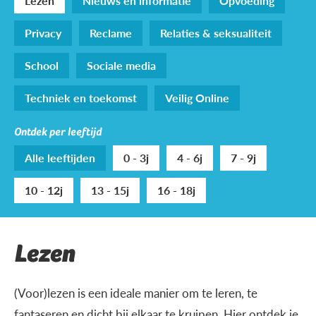
Lezen
Nieuws en informatie
Opvoeding
Privacy
Reclame
Relaties & seksualiteit
School
Sociale media
Techniek en toekomst
Veilig Online
Ontdek per leeftijd
Alle leeftijden
0 - 3j
4 - 6j
7 - 9j
10 - 12j
13 - 15j
16 - 18j
Lezen
(Voor)lezen is een ideale manier om te leren, te
fantaseren en dicht bij elkaar te kruipen. Hier ontdek je