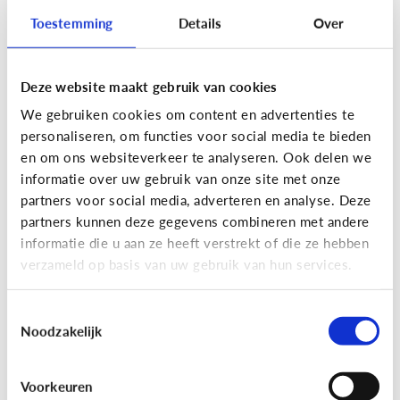
Toestemming
Details
Over
Lees de 3 tips
Deze website maakt gebruik van cookies
Lezen
We gebruiken cookies om content en advertenties te
Mijn kind kan lezen, heeft het zin
personaliseren, om functies voor social media te bieden
dat ik nog voorlees?
en om ons websiteverkeer te analyseren. Ook delen we
informatie over uw gebruik van onze site met onze
partners voor social media, adverteren en analyse. Deze
partners kunnen deze gegevens combineren met andere
informatie die u aan ze heeft verstrekt of die ze hebben
verzameld op basis van uw gebruik van hun services.
Toestemmingsselectie
Noodzakelijk
Lezen
Voorkeuren