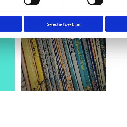
Lezen
Voorlezen: welke
Selectie toestaan
boeken zijn geschikt
voor welke leeftijd?