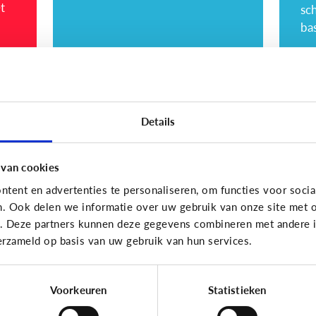
sc
bas
Lezen
Lezen
Details
Mijn kind kan lezen,
Wa
heeft het zin dat ik
v
 van cookies
nog voorlees?
tent en advertenties te personaliseren, om functies voor socia
n. Ook delen we informatie over uw gebruik van onze site met o
e. Deze partners kunnen deze gegevens combineren met andere in
erzameld op basis van uw gebruik van hun services.
Ho
Voorkeuren
Statistieken