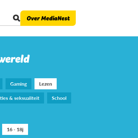
Over MediaNest
 wereld
Gaming
Lezen
ties & seksualiteit
School
16 - 18j