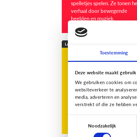
spelletjes spelen. Ze tonen het
verhaal door bewegende
beelden en muziek.
Lezen
Toestemming
Mijn kind leest niet
graag, wat kan ik
Deze website maakt gebruik
doen?
We gebruiken cookies om con
websiteverkeer te analysere
media, adverteren en analys
verstrekt of die ze hebben v
Toestemmingsselectie
Lees de 3 tips
Noodzakelijk