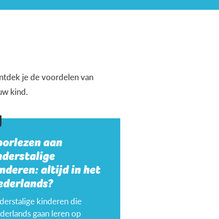
 ontdek je de voordelen van
uw kind.
oorlezen aan
nderstalige
nderen: altijd in het
ederlands?
derstalige kinderen die
derlands gaan leren op