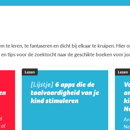
m te leren, te fantaseren en dicht bij elkaar te kruipen. Hier
en en tips voor de zoektocht naar de geschikte boeken voor jo
Lezen
Lezen
[Lijstje]
6 apps die de
V
en
taalvaardigheid van je
a
kind stimuleren
ki
N
l
An
 of
Ne