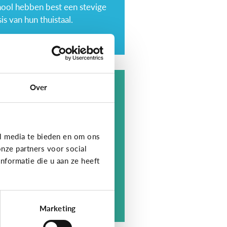
hool hebben best een stevige
is van hun thuistaal.
Over
t is digitaal
oorlezen?
l media te bieden en om ons
nze partners voor social
formatie die u aan ze heeft
e werkt het?
Marketing