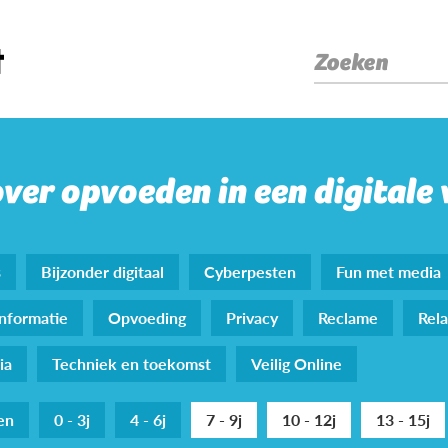
Zoeken
over opvoeden in een digitale
s
Bijzonder digitaal
Cyberpesten
Fun met media
nformatie
Opvoeding
Privacy
Reclame
Rela
ia
Techniek en toekomst
Veilig Online
den
0 - 3j
4 - 6j
7 - 9j
10 - 12j
13 - 15j