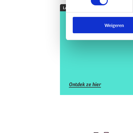
Lezen
De 4 voordelen van
Weigeren
voorlezen
Ontdek ze hier