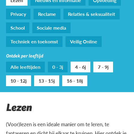
Lezen
Nieuws en informatie
Opvoeding
Privacy
Reclame
Relaties & seksualiteit
School
Sociale media
Techniek en toekomst
Veilig Online
Ontdek per leeftijd
Alle leeftijden
0 - 3j
4 - 6j
7 - 9j
10 - 12j
13 - 15j
16 - 18j
Lezen
(Voor)lezen is een ideale manier om te leren, te
fantaseren en dicht bij elkaar te kruipen. Hier ontdek je