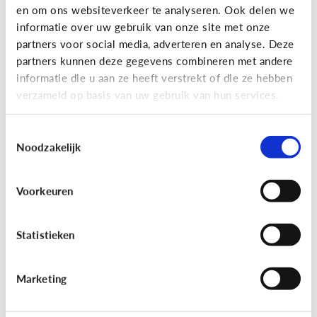
en om ons websiteverkeer te analyseren. Ook delen we
Lees de 3 tips
informatie over uw gebruik van onze site met onze
partners voor social media, adverteren en analyse. Deze
partners kunnen deze gegevens combineren met andere
Lezen
informatie die u aan ze heeft verstrekt of die ze hebben
verzameld op basis van uw gebruik van hun services.
Mijn kind kan lezen, heeft het zin
dat ik nog voorlees?
Toestemmingsselectie
Noodzakelijk
Voorkeuren
Statistieken
Marketing
Lezen