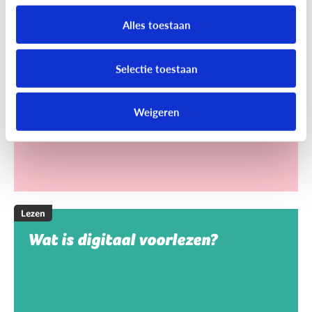
Heeft het nut dat ik mijn baby
Alles toestaan
voorlees?
Baby’s vinden het leuk als je voor hen zingt of hen
Selectie toestaan
een versje influistert. Ze houden van
klankwoorden en van rijmen.
Weigeren
Lezen
Wat is digitaal voorlezen?