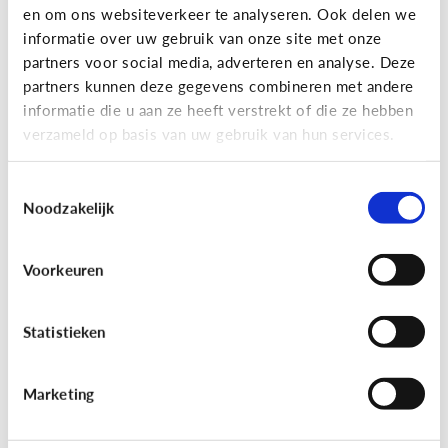
en om ons websiteverkeer te analyseren. Ook delen we
informatie over uw gebruik van onze site met onze
partners voor social media, adverteren en analyse. Deze
partners kunnen deze gegevens combineren met andere
Lezen
informatie die u aan ze heeft verstrekt of die ze hebben
verzameld op basis van uw gebruik van hun services.
Helpt voorlezen bij leren lezen?
Voorlezen aan jonge kinderen zorgt ervoor dat ze
Toestemmingsselectie
makkelijker leren lezen. Maar wat maakt het voor
Noodzakelijk
hen makkelijker?
Voorkeuren
Statistieken
Marketing
Lezen