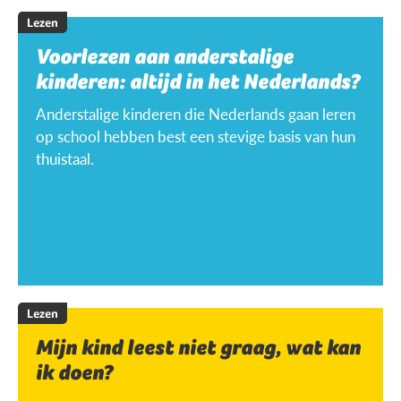
Lezen
Voorlezen aan anderstalige
kinderen: altijd in het Nederlands?
Anderstalige kinderen die Nederlands gaan leren
op school hebben best een stevige basis van hun
thuistaal.
Lezen
Mijn kind leest niet graag, wat kan
ik doen?