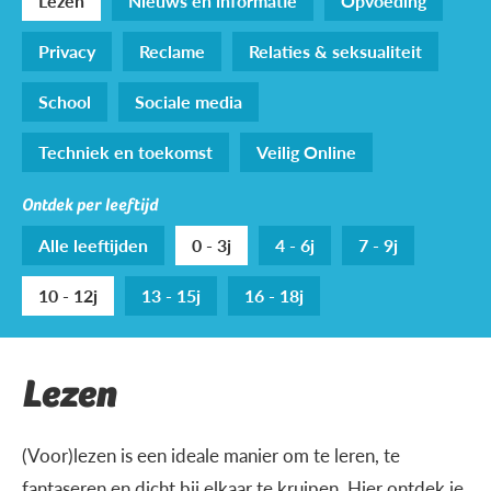
Lezen
Nieuws en informatie
Opvoeding
Privacy
Reclame
Relaties & seksualiteit
School
Sociale media
Techniek en toekomst
Veilig Online
Ontdek per leeftijd
Alle leeftijden
0 - 3j
4 - 6j
7 - 9j
10 - 12j
13 - 15j
16 - 18j
Lezen
(Voor)lezen is een ideale manier om te leren, te
fantaseren en dicht bij elkaar te kruipen. Hier ontdek je