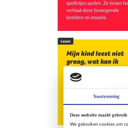
spelletjes spelen. Ze tonen het
verhaal door bewegende
beelden en muziek.
Lezen
Mijn kind leest niet
graag, wat kan ik
doen?
Toestemming
Lees de 3 tips
Deze website maakt gebruik
We gebruiken cookies om con