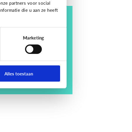
nze partners voor social
formatie die u aan ze heeft
e 4 voordelen van
oorlezen
Marketing
Alles toestaan
tdek ze hier