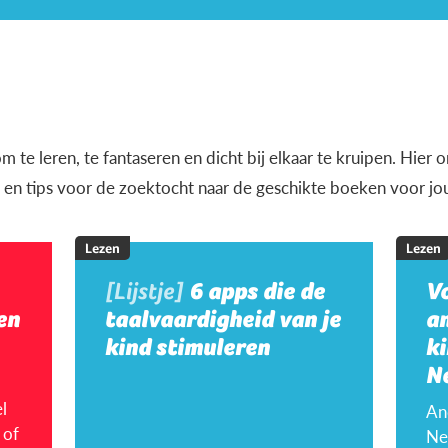
m te leren, te fantaseren en dicht bij elkaar te kruipen. Hier
en en tips voor de zoektocht naar de geschikte boeken voor jo
Lezen
Lezen
[Lijstje]
6 apps die de
V
en
taalvaardigheid van je
a
kind stimuleren
ki
N
l
An
 of
Ne