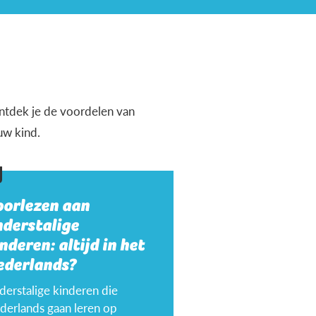
 ontdek je de voordelen van
uw kind.
oorlezen aan
nderstalige
nderen: altijd in het
ederlands?
derstalige kinderen die
derlands gaan leren op