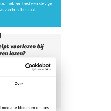
hool hebben best een stevige
is van hun thuistaal.
lpt voorlezen bij
ren lezen?
orlezen aan jonge kinderen
rgt ervoor dat ze makkelijker
ren lezen. Maar wat maakt het
or hen makkelijker?
Over
l media te bieden en om ons