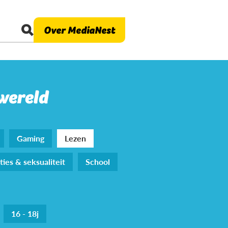
Over MediaNest
 wereld
Gaming
Lezen
ties & seksualiteit
School
16 - 18j