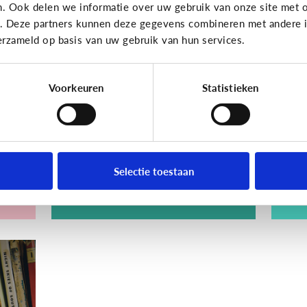
n. Ook delen we informatie over uw gebruik van onze site met o
Lezen
Lezen
e. Deze partners kunnen deze gegevens combineren met andere in
erzameld op basis van uw gebruik van hun services.
Wat is digitaal
D
voorlezen?
v
Voorkeuren
Statistieken
sje
Selectie toestaan
Hoe werkt het?
On