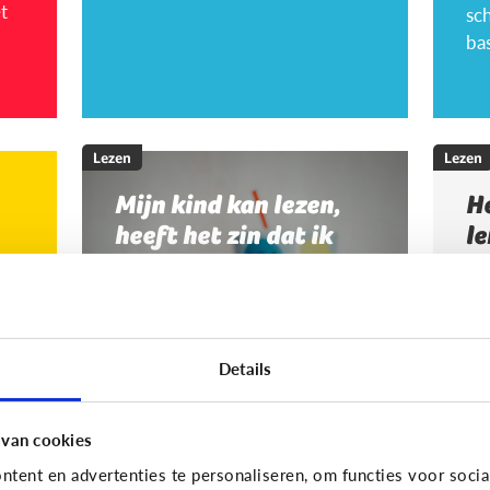
sc
bas
Lezen
Lezen
Mijn kind kan lezen,
He
heeft het zin dat ik
le
nog voorlees?
Vo
zo
le
vo
Details
 van cookies
tent en advertenties te personaliseren, om functies voor socia