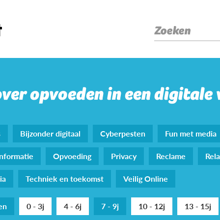
Zoeken
over opvoeden in een digitale
s
Bijzonder digitaal
Cyberpesten
Fun met media
nformatie
Opvoeding
Privacy
Reclame
Rela
ia
Techniek en toekomst
Veilig Online
den
0 - 3j
4 - 6j
7 - 9j
10 - 12j
13 - 15j