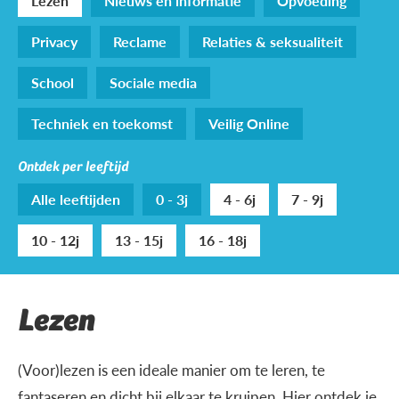
Lezen
Nieuws en informatie
Opvoeding
Privacy
Reclame
Relaties & seksualiteit
School
Sociale media
Techniek en toekomst
Veilig Online
Ontdek per leeftijd
Alle leeftijden
0 - 3j
4 - 6j
7 - 9j
10 - 12j
13 - 15j
16 - 18j
Lezen
(Voor)lezen is een ideale manier om te leren, te
fantaseren en dicht bij elkaar te kruipen. Hier ontdek je