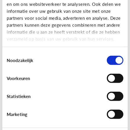
en om ons websiteverkeer te analyseren. Ook delen we
Lees de 3 tips
informatie over uw gebruik van onze site met onze
partners voor social media, adverteren en analyse. Deze
partners kunnen deze gegevens combineren met andere
Lezen
informatie die u aan ze heeft verstrekt of die ze hebben
verzameld op basis van uw gebruik van hun services.
Mijn kind kan lezen, heeft het zin
dat ik nog voorlees?
Toestemmingsselectie
Noodzakelijk
Voorkeuren
Statistieken
Marketing
Lezen