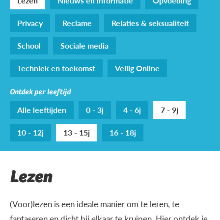
Lezen
Nieuws en informatie
Opvoeding
Privacy
Reclame
Relaties & seksualiteit
School
Sociale media
Techniek en toekomst
Veilig Online
Ontdek per leeftijd
Alle leeftijden
0 - 3j
4 - 6j
7 - 9j
10 - 12j
13 - 15j
16 - 18j
Lezen
(Voor)lezen is een ideale manier om te leren, te
fantaseren en dicht bij elkaar te kruipen. Hier ontdek je