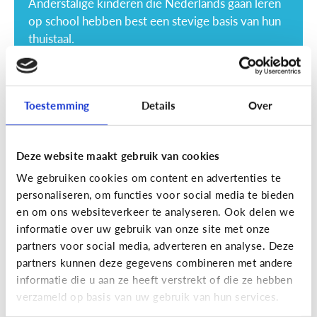
Anderstalige kinderen die Nederlands gaan leren
op school hebben best een stevige basis van hun
thuistaal.
Toestemming
Details
Over
Deze website maakt gebruik van cookies
Lezen
We gebruiken cookies om content en advertenties te
Mijn kind leest niet graag, wat kan
personaliseren, om functies voor social media te bieden
ik doen?
en om ons websiteverkeer te analyseren. Ook delen we
informatie over uw gebruik van onze site met onze
partners voor social media, adverteren en analyse. Deze
partners kunnen deze gegevens combineren met andere
informatie die u aan ze heeft verstrekt of die ze hebben
verzameld op basis van uw gebruik van hun services.