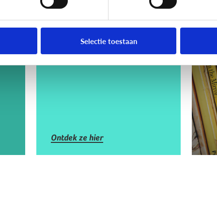
Lezen
Lezen
De 4 voordelen van
V
Selectie toestaan
voorlezen
bo
vo
Ontdek ze hier