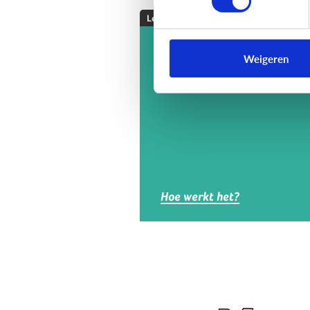
Lezen
Wat is digitaal
Weigeren
voorlezen?
Hoe werkt het?