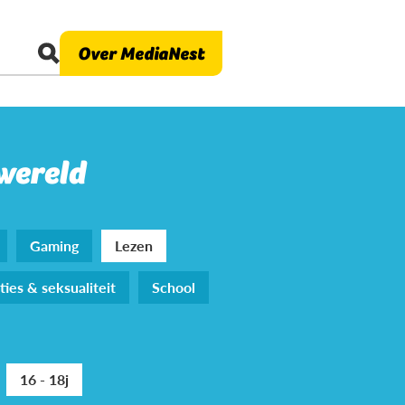
Over MediaNest
 wereld
Gaming
Lezen
ties & seksualiteit
School
16 - 18j