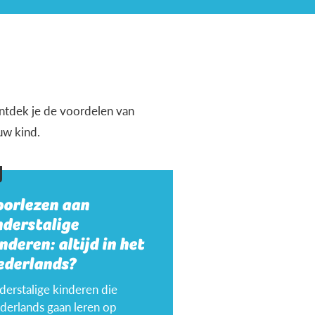
 ontdek je de voordelen van
uw kind.
oorlezen aan
nderstalige
nderen: altijd in het
ederlands?
derstalige kinderen die
derlands gaan leren op