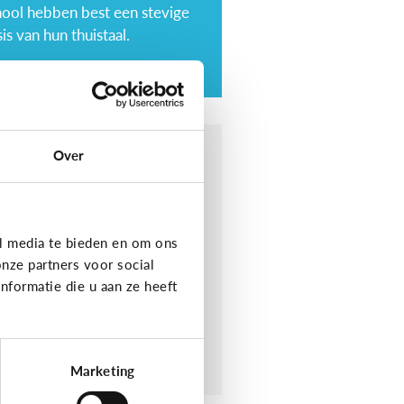
hool hebben best een stevige
is van hun thuistaal.
Over
lpt voorlezen bij
ren lezen?
orlezen aan jonge kinderen
l media te bieden en om ons
rgt ervoor dat ze makkelijker
nze partners voor social
ren lezen. Maar wat maakt het
formatie die u aan ze heeft
or hen makkelijker?
Marketing