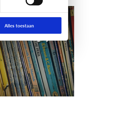
oorlezen: welke
Alles toestaan
eken zijn geschikt
or welke leeftijd?