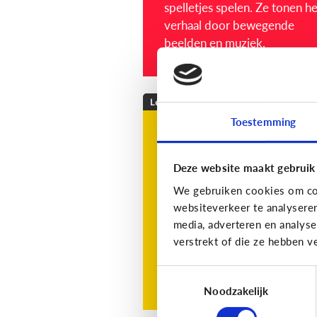
spelletjes spelen. Ze tonen het
verhaal door bewegende
beelden en muziek.
Lezen
Toestemming
Mijn kind leest niet
graag, wat kan ik
Deze website maakt gebruik
doen?
We gebruiken cookies om con
websiteverkeer te analysere
media, adverteren en analys
verstrekt of die ze hebben v
Toestemmingsselectie
Lees de 3 tips
Noodzakelijk