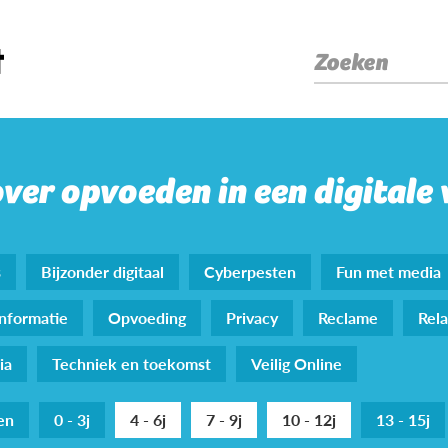
Zoeken
over opvoeden in een digitale
s
Bijzonder digitaal
Cyberpesten
Fun met media
nformatie
Opvoeding
Privacy
Reclame
Rela
ia
Techniek en toekomst
Veilig Online
den
0 - 3j
4 - 6j
7 - 9j
10 - 12j
13 - 15j