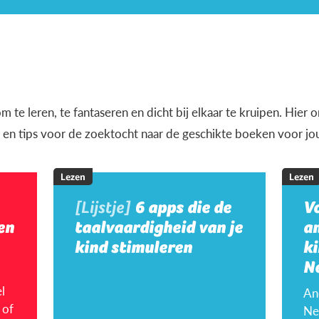
m te leren, te fantaseren en dicht bij elkaar te kruipen. Hier
en en tips voor de zoektocht naar de geschikte boeken voor jo
Lezen
Lezen
[Lijstje]
6 apps die de
V
en
taalvaardigheid van je
a
kind stimuleren
ki
N
l
An
 of
Ne