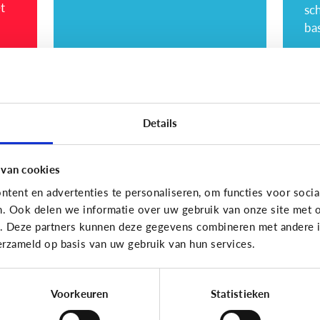
sc
bas
Lezen
Lezen
Details
Mijn kind kan lezen,
He
heeft het zin dat ik
le
 van cookies
nog voorlees?
Vo
tent en advertenties te personaliseren, om functies voor socia
zo
n. Ook delen we informatie over uw gebruik van onze site met o
le
e. Deze partners kunnen deze gegevens combineren met andere in
vo
erzameld op basis van uw gebruik van hun services.
Voorkeuren
Statistieken