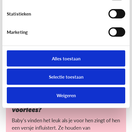
Helpt voorlezen bij leren lezen?
Statistieken
Voorlezen aan jonge kinderen zorgt ervoor dat ze
makkelijker leren lezen. Maar wat maakt het voor
hen makkelijker?
Marketing
Alles toestaan
Selectie toestaan
Lezen
Weigeren
Heeft het nut dat ik mijn baby
voorlees?
Baby’s vinden het leuk als je voor hen zingt of hen
een versje influistert. Ze houden van