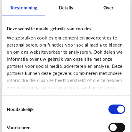
Toestemming
Details
Over
Lees de 3 tips
Deze website maakt gebruik van cookies
Lezen
We gebruiken cookies om content en advertenties te
Mijn kind kan lezen, heeft het zin
personaliseren, om functies voor social media te bieden
dat ik nog voorlees?
en om ons websiteverkeer te analyseren. Ook delen we
informatie over uw gebruik van onze site met onze
partners voor social media, adverteren en analyse. Deze
partners kunnen deze gegevens combineren met andere
informatie die u aan ze heeft verstrekt of die ze hebben
verzameld op basis van uw gebruik van hun services.
Toestemmingsselectie
Noodzakelijk
Lezen
Voorkeuren