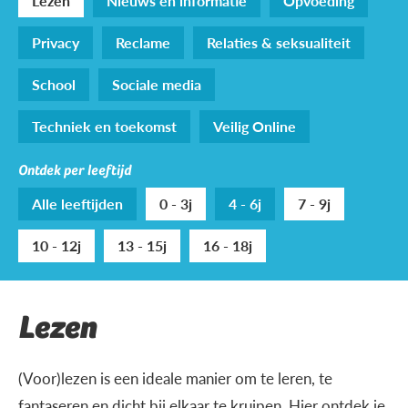
Lezen
Nieuws en informatie
Opvoeding
Privacy
Reclame
Relaties & seksualiteit
School
Sociale media
Techniek en toekomst
Veilig Online
Ontdek per leeftijd
Alle leeftijden
0 - 3j
4 - 6j
7 - 9j
10 - 12j
13 - 15j
16 - 18j
Lezen
(Voor)lezen is een ideale manier om te leren, te
fantaseren en dicht bij elkaar te kruipen. Hier ontdek je