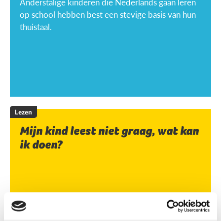
Anderstalige kinderen die Nederlands gaan leren
op school hebben best een stevige basis van hun
thuistaal.
Lezen
Mijn kind leest niet graag, wat kan
ik doen?